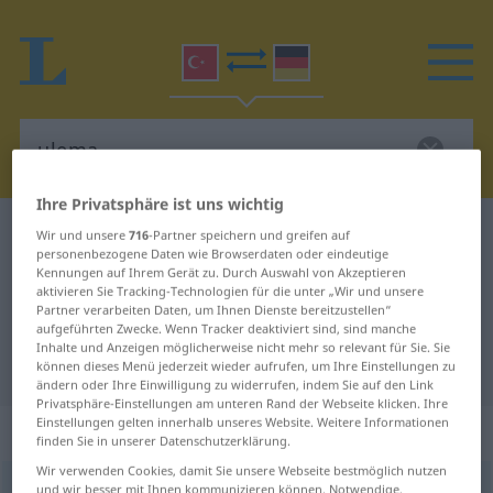
Ihre Privatsphäre ist uns wichtig
Türkisch-Deutsch Wörterbuch
ulema
Wir und unsere
716
-Partner speichern und greifen auf
personenbezogene Daten wie Browserdaten oder eindeutige
Türkisch-Deutsch Übersetzung für
Kennungen auf Ihrem Gerät zu. Durch Auswahl von Akzeptieren
aktivieren Sie Tracking-Technologien für die unter „Wir und unsere
"ulema"
Partner verarbeiten Daten, um Ihnen Dienste bereitzustellen“
aufgeführten Zwecke. Wenn Tracker deaktiviert sind, sind manche
Inhalte und Anzeigen möglicherweise nicht mehr so relevant für Sie. Sie
"ulema" Deutsch Übersetzung
können dieses Menü jederzeit wieder aufrufen, um Ihre Einstellungen zu
ändern oder Ihre Einwilligung zu widerrufen, indem Sie auf den Link
Privatsphäre-Einstellungen am unteren Rand der Webseite klicken. Ihre
Einstellungen gelten innerhalb unseres Website. Weitere Informationen
„ulema“
finden Sie in unserer Datenschutzerklärung.
Wir verwenden Cookies, damit Sie unsere Webseite bestmöglich nutzen
ulema
und wir besser mit Ihnen kommunizieren können. Notwendige,
[ɑː]