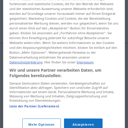
funktionale und statistische Cookies, die für den Betrieb der Webseite
und der statistischen Auswertung unserer Webseite erforderlich sind,
Übersicht aller Übersetzungen
werden auf Grundlage unserer Vorauswahl immer auf Ihrem Endgerät
(Für mehr Details die Übersetzung anklicken/antippen)
gespeichert. Marketing-Cookies und Cookies, die der Bereitstellung
personalisierter Werbung dienen, werden nur gespeichert, wenn Sie uns
durch einen Klick auf den „Akzeptieren“-Button Ihr Einverständnis
Gelehrte, islamische Theologen
geben. Klicken Sie ansonsten auf „Fortfahren ohne Akzeptieren“. Sie
können Ihre Einwilligung jederzeit für zukünftige Besuche unserer
Webseite widerrufen. Wenn Sie weitere Informationen zu den Cookies
und den Anpassungsmöglichkeiten möchten, klicken Sie einfach auf den
Button „Mehr Optionen“. Weitergehende Hinweise zu der
Datenverarbeitung entnehmen Sie ansonsten unserer
Gelehrte
ulema
HIST
PL
Datenschutzerklärung
. Hier finden Sie unser
Impressum
.
Wir und unsere Partner verarbeiten Daten, um
islamische Theologen
ulema
PL
Folgendes bereitzustellen:
Genaue Geolocation-Daten verwenden. Geräteeigenschaften zur
Identifikation aktiv abfragen. Speichern von und/oder Zugriff auf
Informationen auf einem Gerät. Personalisierte Werbung und Inhalte,
Messung von Werbung und Inhalten, Zielgruppenforschung und
Entwicklung von Dienstleistungen.
Liste der Partner (Lieferanten)
Mehr Optionen
Akzeptieren