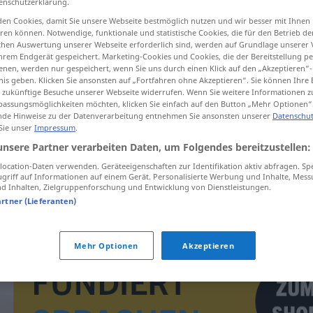
enschutzerklärung.
en Cookies, damit Sie unsere Webseite bestmöglich nutzen und wir besser mit Ihnen
en können. Notwendige, funktionale und statistische Cookies, die für den Betrieb d
ischen Auswertung unserer Webseite erforderlich sind, werden auf Grundlage unserer
hrem Endgerät gespeichert. Marketing-Cookies und Cookies, die der Bereitstellung per
tippen)
nen, werden nur gespeichert, wenn Sie uns durch einen Klick auf den „Akzeptieren“-
nis geben. Klicken Sie ansonsten auf „Fortfahren ohne Akzeptieren“. Sie können Ihre 
ür zukünftige Besuche unserer Webseite widerrufen. Wenn Sie weitere Informationen 
assungsmöglichkeiten möchten, klicken Sie einfach auf den Button „Mehr Optionen“
de Hinweise zu der Datenverarbeitung entnehmen Sie ansonsten unserer
Datenschut
 Sie unser
Impressum
.
unsere Partner verarbeiten Daten, um Folgendes bereitzustellen:
Gelehrte
ocation-Daten verwenden. Geräteeigenschaften zur Identifikation aktiv abfragen. Sp
griff auf Informationen auf einem Gerät. Personalisierte Werbung und Inhalte, Mes
 Inhalten, Zielgruppenforschung und Entwicklung von Dienstleistungen.
Gelehrte
artner (Lieferanten)
Mehr Optionen
Akzeptieren