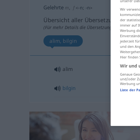
unserer Dat
Gelehrte
m
,
f
<
-n
;
-n
>
Wir verwend
kommunizier
Übersicht aller Übersetzungen
der statist
immer auf I
(Für mehr Details die Übersetzung anklicken/an
Werbung die
Einverständ
alim, bilgin
jederzeit f
und den Anp
Weitergehen
Hier finden
Wir und 
alim
Genaue Geol
und/oder Zu
Werbung und
bilgin
Liste der P