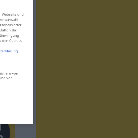
er Webseite und
 Vorauswahl
sonalisierter
Button Ihr
Einwilligung
zu den Cookies
.
zerklärung
.
eichern von
sung von