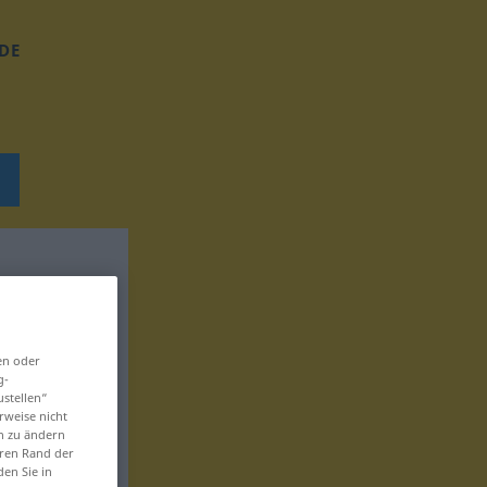
DE
en oder
g-
ustellen“
rweise nicht
en zu ändern
eren Rand der
den Sie in