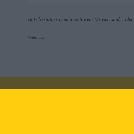
Bitte bestätigen Sie, dass Sie ein Mensch sind, inde
*Pflichtfeld
Besuchen Sie uns auf:
faceb