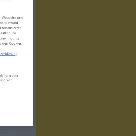
er Webseite und
 Vorauswahl
sonalisierter
Button Ihr
Einwilligung
zu den Cookies
.
zerklärung
.
eichern von
sung von