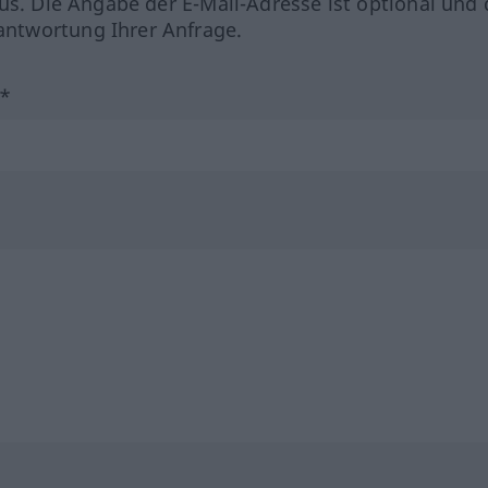
us. Die Angabe der E-Mail-Adresse ist optional und 
ntwortung Ihrer Anfrage.
?*