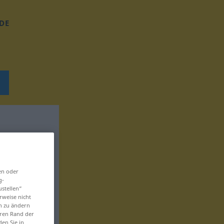
DE
en oder
g-
ustellen“
rweise nicht
en zu ändern
eren Rand der
den Sie in