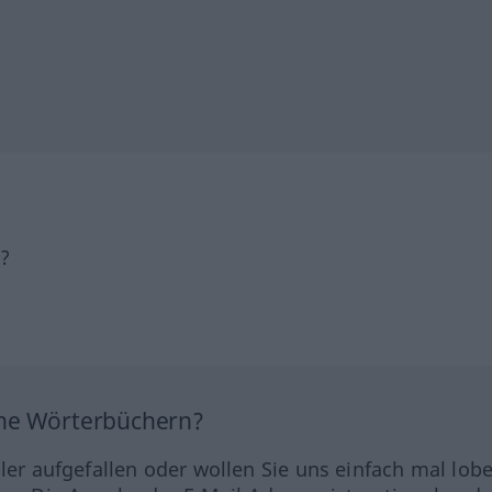
h?
ine Wörterbüchern?
hler aufgefallen oder wollen Sie uns einfach mal lob