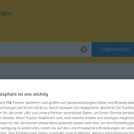
HMEN
Übersetzen
für "ulak"
atsphäre ist uns wichtig
sere
716
-Partner speichern und greifen auf personenbezogene Daten wie Browserdat
Kennungen auf Ihrem Gerät zu. Durch Auswahl von Akzeptieren aktivieren Sie Trackin
n für die unter „Wir und unsere Partner verarbeiten Daten, um Ihnen Dienste bereitz
n Zwecke. Wenn Tracker deaktiviert sind, sind manche Inhalte und Anzeigen mögliche
evant für Sie. Sie können dieses Menü jederzeit wieder aufrufen, um Ihre Einstellung
inwilligung zu widerrufen, indem Sie auf den Link Privatsphäre-Einstellungen am unt
cken. Ihre Einstellungen gelten innerhalb unseres Website. Weitere Informationen fin