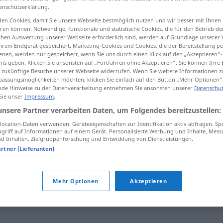
enschutzerklärung.
en Cookies, damit Sie unsere Webseite bestmöglich nutzen und wir besser mit Ihnen
en können. Notwendige, funktionale und statistische Cookies, die für den Betrieb d
ischen Auswertung unserer Webseite erforderlich sind, werden auf Grundlage unserer
tippen)
hrem Endgerät gespeichert. Marketing-Cookies und Cookies, die der Bereitstellung per
nen, werden nur gespeichert, wenn Sie uns durch einen Klick auf den „Akzeptieren“-
nis geben. Klicken Sie ansonsten auf „Fortfahren ohne Akzeptieren“. Sie können Ihre 
ür zukünftige Besuche unserer Webseite widerrufen. Wenn Sie weitere Informationen 
assungsmöglichkeiten möchten, klicken Sie einfach auf den Button „Mehr Optionen“
de Hinweise zu der Datenverarbeitung entnehmen Sie ansonsten unserer
Datenschut
 Sie unser
Impressum
.
ulak
unsere Partner verarbeiten Daten, um Folgendes bereitzustellen:
ocation-Daten verwenden. Geräteeigenschaften zur Identifikation aktiv abfragen. Sp
griff auf Informationen auf einem Gerät. Personalisierte Werbung und Inhalte, Mes
 Inhalten, Zielgruppenforschung und Entwicklung von Dienstleistungen.
artner (Lieferanten)
Mehr Optionen
Akzeptieren
özel
ulak