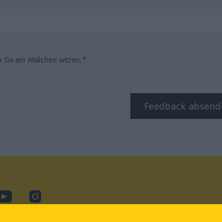
m Sie ein Häkchen setzen.*
Feedback absend
ook
YouTube
Instagram