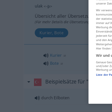
unserer Dat
ulak
<
-ğı
>
Wir verwend
kommunizier
Übersicht aller Übersetzungen
der statist
(Für mehr Details die Übersetzung anklicken/an
immer auf I
Werbung die
Einverständ
Kurier, Bote
jederzeit f
und den Anp
Weitergehen
Hier finden
Kurier
Wir und 
M
Genaue Geol
Bote
M
und/oder Zu
Werbung und
Liste der P
Beispielsätze für "ulak"
durch Eilboten