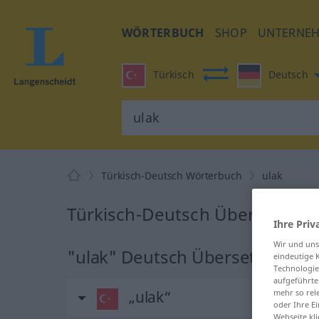
WÖRTERBUCH
SHOP
UNTERNE
Türkisch
Deutsch
Türkisch-Deutsch Wörterbuch
ulak
Türkisch-Deutsch Übersetzung 
Ihre Priv
Wir und un
"ulak" Deutsch Übersetzung
eindeutige 
Technologie
aufgeführte
„ulak“
mehr so rel
oder Ihre E
Webseite kli