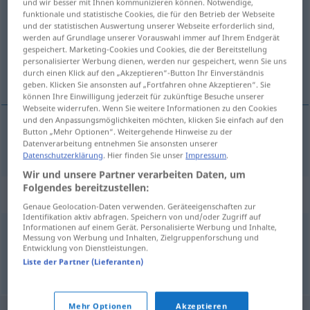
und wir besser mit Ihnen kommunizieren können. Notwendige,
funktionale und statistische Cookies, die für den Betrieb der Webseite
Übersicht aller Übersetzungen
und der statistischen Auswertung unserer Webseite erforderlich sind,
werden auf Grundlage unserer Vorauswahl immer auf Ihrem Endgerät
(Für mehr Details die Übersetzung anklicken/antippen)
gespeichert. Marketing-Cookies und Cookies, die der Bereitstellung
personalisierter Werbung dienen, werden nur gespeichert, wenn Sie uns
kurye, ulak
durch einen Klick auf den „Akzeptieren“-Button Ihr Einverständnis
geben. Klicken Sie ansonsten auf „Fortfahren ohne Akzeptieren“. Sie
können Ihre Einwilligung jederzeit für zukünftige Besuche unserer
Webseite widerrufen. Wenn Sie weitere Informationen zu den Cookies
und den Anpassungsmöglichkeiten möchten, klicken Sie einfach auf den
Button „Mehr Optionen“. Weitergehende Hinweise zu der
kurye
, (özel)
ulak
Kurier
Datenverarbeitung entnehmen Sie ansonsten unserer
Datenschutzerklärung
. Hier finden Sie unser
Impressum
.
Wir und unsere Partner verarbeiten Daten, um
Folgendes bereitzustellen:
Synonyme für "Kurier"
Genaue Geolocation-Daten verwenden. Geräteeigenschaften zur
Identifikation aktiv abfragen. Speichern von und/oder Zugriff auf
Informationen auf einem Gerät. Personalisierte Werbung und Inhalte,
Messung von Werbung und Inhalten, Zielgruppenforschung und
Bote
Entwicklung von Dienstleistungen.
Liste der Partner (Lieferanten)
© OpenThesaurus.de
Mehr Optionen
Akzeptieren