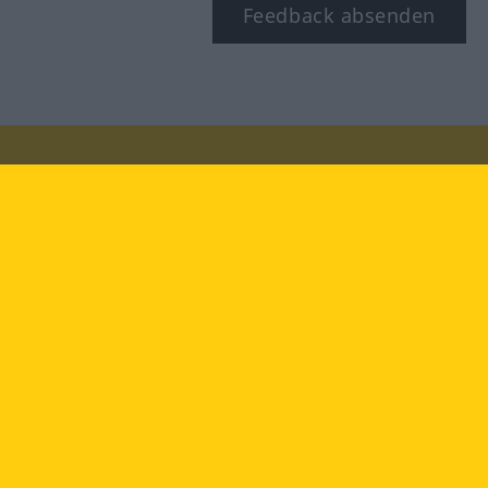
Feedback absenden
Besuchen Sie uns auf:
facebook
YouTube
Instagram
Langenscheidt
NUTZUNGSBEDINGUNGEN
DATENSCHUTZBESTIMMUNGEN