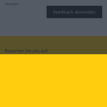
*Pflichtfeld
Feedback absenden
Besuchen Sie uns auf:
facebook
YouTube
Instagram
Langenscheidt
NUTZUNGSBEDINGUNGEN