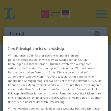
Ihre Privatsphäre ist uns wichtig
Türkisch-Deutsch Wörterbuch
ihtimal
Wir und unsere
716
-Partner speichern und greifen auf
Türkisch-Deutsch Übersetzung für
personenbezogene Daten wie Browserdaten oder eindeutige
Kennungen auf Ihrem Gerät zu. Durch Auswahl von Akzeptieren
"ihtimal"
aktivieren Sie Tracking-Technologien für die unter „Wir und unsere
Partner verarbeiten Daten, um Ihnen Dienste bereitzustellen“
aufgeführten Zwecke. Wenn Tracker deaktiviert sind, sind manche
Inhalte und Anzeigen möglicherweise nicht mehr so relevant für Sie. Sie
"ihtimal" Deutsch Übersetzung
können dieses Menü jederzeit wieder aufrufen, um Ihre Einstellungen zu
ändern oder Ihre Einwilligung zu widerrufen, indem Sie auf den Link
Privatsphäre-Einstellungen am unteren Rand der Webseite klicken. Ihre
„ihtimal“
Einstellungen gelten innerhalb unseres Website. Weitere Informationen
finden Sie in unserer Datenschutzerklärung.
Wir verwenden Cookies, damit Sie unsere Webseite bestmöglich nutzen
ihtimal
[aː]
<
-li
>