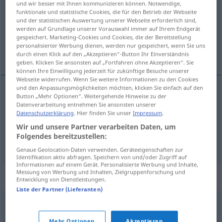
und wir besser mit Ihnen kommunizieren können. Notwendige,
funktionale und statistische Cookies, die für den Betrieb der Webseite
Übersicht aller Übersetzungen
und der statistischen Auswertung unserer Webseite erforderlich sind,
werden auf Grundlage unserer Vorauswahl immer auf Ihrem Endgerät
(Für mehr Details die Übersetzung anklicken/antippen)
gespeichert. Marketing-Cookies und Cookies, die der Bereitstellung
personalisierter Werbung dienen, werden nur gespeichert, wenn Sie uns
Wahrscheinlichkeit, wahrscheinlich
durch einen Klick auf den „Akzeptieren“-Button Ihr Einverständnis
geben. Klicken Sie ansonsten auf „Fortfahren ohne Akzeptieren“. Sie
können Ihre Einwilligung jederzeit für zukünftige Besuche unserer
Webseite widerrufen. Wenn Sie weitere Informationen zu den Cookies
und den Anpassungsmöglichkeiten möchten, klicken Sie einfach auf den
Button „Mehr Optionen“. Weitergehende Hinweise zu der
Wahrscheinlichkeit
ihtimal
F
Datenverarbeitung entnehmen Sie ansonsten unserer
Datenschutzerklärung
. Hier finden Sie unser
Impressum
.
wahrscheinlich
ihtimal
Wir und unsere Partner verarbeiten Daten, um
Folgendes bereitzustellen:
Genaue Geolocation-Daten verwenden. Geräteeigenschaften zur
Identifikation aktiv abfragen. Speichern von und/oder Zugriff auf
Informationen auf einem Gerät. Personalisierte Werbung und Inhalte,
Messung von Werbung und Inhalten, Zielgruppenforschung und
Beispielsätze für "ihtimal"
Entwicklung von Dienstleistungen.
Liste der Partner (Lieferanten)
uzak
bir
ihtimal
Mehr Optionen
Akzeptieren