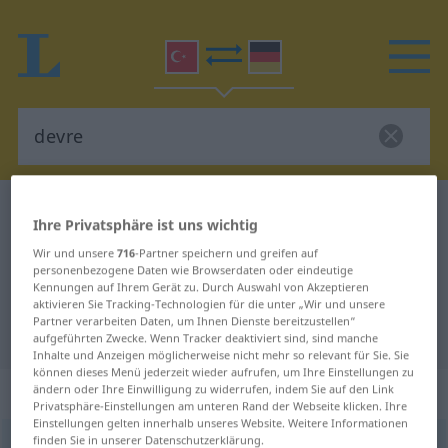
Türkisch-Deutsch Wörterbuch
devre
Ihre Privatsphäre ist uns wichtig
Türkisch-Deutsch Übersetzung für
Wir und unsere
716
-Partner speichern und greifen auf
"devre"
personenbezogene Daten wie Browserdaten oder eindeutige
Kennungen auf Ihrem Gerät zu. Durch Auswahl von Akzeptieren
aktivieren Sie Tracking-Technologien für die unter „Wir und unsere
Partner verarbeiten Daten, um Ihnen Dienste bereitzustellen“
"devre" Deutsch Übersetzung
aufgeführten Zwecke. Wenn Tracker deaktiviert sind, sind manche
Inhalte und Anzeigen möglicherweise nicht mehr so relevant für Sie. Sie
können dieses Menü jederzeit wieder aufrufen, um Ihre Einstellungen zu
„devre“
ändern oder Ihre Einwilligung zu widerrufen, indem Sie auf den Link
Privatsphäre-Einstellungen am unteren Rand der Webseite klicken. Ihre
Einstellungen gelten innerhalb unseres Website. Weitere Informationen
finden Sie in unserer Datenschutzerklärung.
devre