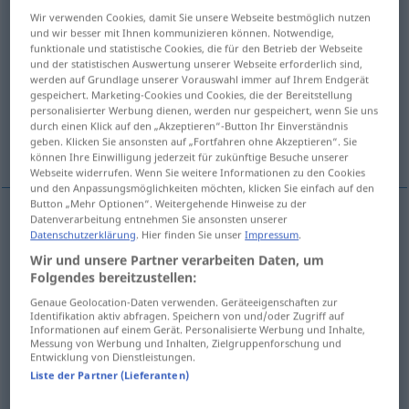
Wir verwenden Cookies, damit Sie unsere Webseite bestmöglich nutzen
Übersicht aller Übersetzungen
und wir besser mit Ihnen kommunizieren können. Notwendige,
funktionale und statistische Cookies, die für den Betrieb der Webseite
(Für mehr Details die Übersetzung anklicken/antippen)
und der statistischen Auswertung unserer Webseite erforderlich sind,
werden auf Grundlage unserer Vorauswahl immer auf Ihrem Endgerät
Periode
Zeit, Zeitabschnitt
gespeichert. Marketing-Cookies und Cookies, die der Bereitstellung
personalisierter Werbung dienen, werden nur gespeichert, wenn Sie uns
durch einen Klick auf den „Akzeptieren“-Button Ihr Einverständnis
geben. Klicken Sie ansonsten auf „Fortfahren ohne Akzeptieren“. Sie
Phase, Zyklus
Stromkreis, Schaltung
können Ihre Einwilligung jederzeit für zukünftige Besuche unserer
Webseite widerrufen. Wenn Sie weitere Informationen zu den Cookies
und den Anpassungsmöglichkeiten möchten, klicken Sie einfach auf den
Button „Mehr Optionen“. Weitergehende Hinweise zu der
Datenverarbeitung entnehmen Sie ansonsten unserer
Datenschutzerklärung
. Hier finden Sie unser
Impressum
.
Periode
devre
F
Wir und unsere Partner verarbeiten Daten, um
Folgendes bereitzustellen:
Genaue Geolocation-Daten verwenden. Geräteeigenschaften zur
Identifikation aktiv abfragen. Speichern von und/oder Zugriff auf
Zeit
devre
Informationen auf einem Gerät. Personalisierte Werbung und Inhalte,
F
Messung von Werbung und Inhalten, Zielgruppenforschung und
Entwicklung von Dienstleistungen.
Zeitabschnitt
devre
Liste der Partner (Lieferanten)
M