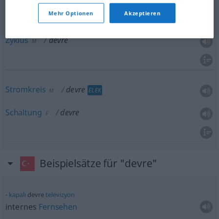
Mehr Optionen
Akzeptieren
Phase
devre
F
Zyklus
devre
M
Stromkreis
devre
ELEK
M
Schaltung
devre
F
Beispielsätze für "devre"
kapalı
devre
televizyon
internes
Fernsehen