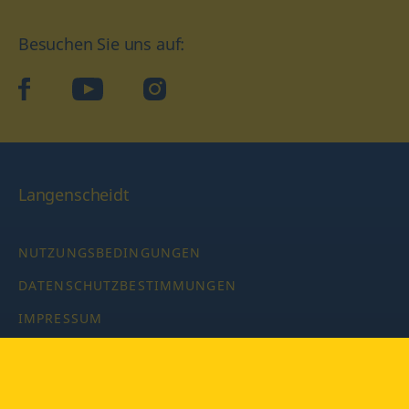
Besuchen Sie uns auf:
facebook
YouTube
Instagram
Langenscheidt
NUTZUNGSBEDINGUNGEN
DATENSCHUTZBESTIMMUNGEN
IMPRESSUM
PRIVATSPHÄRE-EINSTELLUNGEN
LATEINWÖRTERBUCH MIT CODE