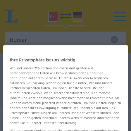
Ihre Privatsphäre ist uns wichtig
Türkisch-Deutsch Wörterbuch
bunlar
Wir und unsere
716
-Partner speichern und greifen auf
Türkisch-Deutsch Übersetzung für
personenbezogene Daten wie Browserdaten oder eindeutige
Kennungen auf Ihrem Gerät zu. Durch Auswahl von Akzeptieren
"bunlar"
aktivieren Sie Tracking-Technologien für die unter „Wir und unsere
Partner verarbeiten Daten, um Ihnen Dienste bereitzustellen“
aufgeführten Zwecke. Wenn Tracker deaktiviert sind, sind manche
"bunlar" Deutsch Übersetzung
Inhalte und Anzeigen möglicherweise nicht mehr so relevant für Sie. Sie
können dieses Menü jederzeit wieder aufrufen, um Ihre Einstellungen zu
ändern oder Ihre Einwilligung zu widerrufen, indem Sie auf den Link
Privatsphäre-Einstellungen am unteren Rand der Webseite klicken. Ihre
„bunlar“
Einstellungen gelten innerhalb unseres Website. Weitere Informationen
finden Sie in unserer Datenschutzerklärung.
bunlar
a.
Wir verwenden Cookies, damit Sie unsere Webseite bestmöglich nutzen
PEJ