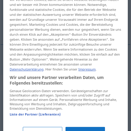
und wir besser mit Ihnen kommunizieren können. Notwendige,
funktionale und statistische Cookies, die für den Betrieb der Webseite
Übersicht aller Übersetzungen
und der statistischen Auswertung unserer Webseite erforderlich sind,
(Für mehr Details die Übersetzung anklicken/antippen)
werden auf Grundlage unserer Vorauswahl immer auf Ihrem Endgerät
gespeichert. Marketing-Cookies und Cookies, die der Bereitstellung
personalisierter Werbung dienen, werden nur gespeichert, wenn Sie uns
sie, die
durch einen Klick auf den „Akzeptieren“-Button Ihr Einverständnis
geben. Klicken Sie ansonsten auf „Fortfahren ohne Akzeptieren“. Sie
können Ihre Einwilligung jederzeit für zukünftige Besuche unserer
Webseite widerrufen. Wenn Sie weitere Informationen zu den Cookies
und den Anpassungsmöglichkeiten möchten, klicken Sie einfach auf den
Button „Mehr Optionen“. Weitergehende Hinweise zu der
sie, die
bunlar
PL
Datenverarbeitung entnehmen Sie ansonsten unserer
Datenschutzerklärung
. Hier finden Sie unser
Impressum
.
Wir und unsere Partner verarbeiten Daten, um
Beispielsätze für "bunlar"
Folgendes bereitzustellen:
Genaue Geolocation-Daten verwenden. Geräteeigenschaften zur
Identifikation aktiv abfragen. Speichern von und/oder Zugriff auf
Informationen auf einem Gerät. Personalisierte Werbung und Inhalte,
hep
bunlar
Messung von Werbung und Inhalten, Zielgruppenforschung und
all
das (
od
dies)
Entwicklung von Dienstleistungen.
Liste der Partner (Lieferanten)
bunlar
teferruat