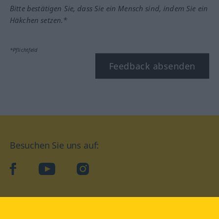
Bitte bestätigen Sie, dass Sie ein Mensch sind, indem Sie ein
Häkchen setzen.*
*Pflichtfeld
Feedback absenden
Besuchen Sie uns auf:
facebook
YouTube
Instagram