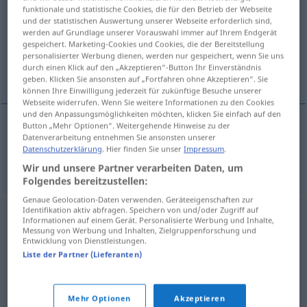
funktionale und statistische Cookies, die für den Betrieb der Webseite
und der statistischen Auswertung unserer Webseite erforderlich sind,
Übersicht aller Übersetzungen
werden auf Grundlage unserer Vorauswahl immer auf Ihrem Endgerät
(Für mehr Details die Übersetzung anklicken/antippen)
gespeichert. Marketing-Cookies und Cookies, die der Bereitstellung
personalisierter Werbung dienen, werden nur gespeichert, wenn Sie uns
durch einen Klick auf den „Akzeptieren“-Button Ihr Einverständnis
kleben
geben. Klicken Sie ansonsten auf „Fortfahren ohne Akzeptieren“. Sie
können Ihre Einwilligung jederzeit für zukünftige Besuche unserer
Webseite widerrufen. Wenn Sie weitere Informationen zu den Cookies
und den Anpassungsmöglichkeiten möchten, klicken Sie einfach auf den
Button „Mehr Optionen“. Weitergehende Hinweise zu der
Datenverarbeitung entnehmen Sie ansonsten unserer
kleben
lepit
Datenschutzerklärung
. Hier finden Sie unser
Impressum
.
Wir und unsere Partner verarbeiten Daten, um
Folgendes bereitzustellen:
Genaue Geolocation-Daten verwenden. Geräteeigenschaften zur
Identifikation aktiv abfragen. Speichern von und/oder Zugriff auf
Informationen auf einem Gerät. Personalisierte Werbung und Inhalte,
Messung von Werbung und Inhalten, Zielgruppenforschung und
Entwicklung von Dienstleistungen.
Liste der Partner (Lieferanten)
Mehr Optionen
Akzeptieren