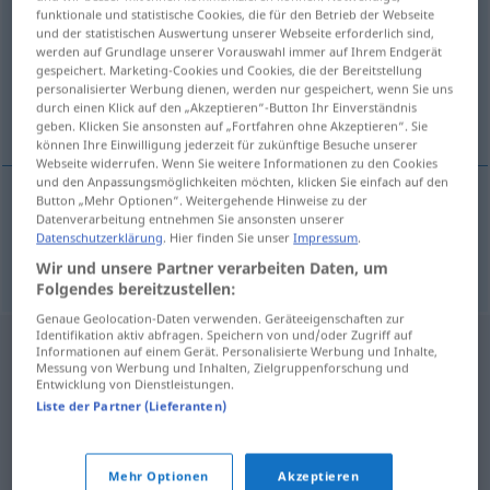
funktionale und statistische Cookies, die für den Betrieb der Webseite
und der statistischen Auswertung unserer Webseite erforderlich sind,
Übersicht aller Übersetzungen
werden auf Grundlage unserer Vorauswahl immer auf Ihrem Endgerät
(Für mehr Details die Übersetzung anklicken/antippen)
gespeichert. Marketing-Cookies und Cookies, die der Bereitstellung
personalisierter Werbung dienen, werden nur gespeichert, wenn Sie uns
durch einen Klick auf den „Akzeptieren“-Button Ihr Einverständnis
Flachs
geben. Klicken Sie ansonsten auf „Fortfahren ohne Akzeptieren“. Sie
können Ihre Einwilligung jederzeit für zukünftige Besuche unserer
Webseite widerrufen. Wenn Sie weitere Informationen zu den Cookies
und den Anpassungsmöglichkeiten möchten, klicken Sie einfach auf den
Button „Mehr Optionen“. Weitergehende Hinweise zu der
Datenverarbeitung entnehmen Sie ansonsten unserer
Flachs
m
len
Datenschutzerklärung
. Hier finden Sie unser
Impressum
.
Wir und unsere Partner verarbeiten Daten, um
Folgendes bereitzustellen:
Genaue Geolocation-Daten verwenden. Geräteeigenschaften zur
Identifikation aktiv abfragen. Speichern von und/oder Zugriff auf
Informationen auf einem Gerät. Personalisierte Werbung und Inhalte,
Messung von Werbung und Inhalten, Zielgruppenforschung und
Entwicklung von Dienstleistungen.
Liste der Partner (Lieferanten)
Mehr Optionen
Akzeptieren