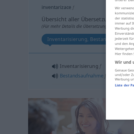
inventarizace
f
Wir verwend
kommunizier
Übersicht aller Übersetzungen
der statist
immer auf I
(Für mehr Details die Übersetzung anklicken/an
Werbung die
Einverständ
Inventarisierung, Bestandsaufnahm
jederzeit f
und den Anp
Weitergehen
Hier finden
Wir und 
Inventarisierung
f
Genaue Geol
und/oder Zu
Bestandsaufnahme
f
Werbung und
Liste der P