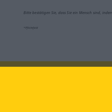
Bitte bestätigen Sie, dass Sie ein Mensch sind, inde
*Pflichtfeld
Besuchen Sie uns auf:
faceb