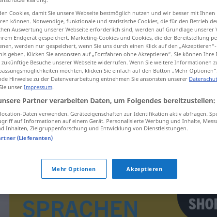
en Cookies, damit Sie unsere Webseite bestmöglich nutzen und wir besser mit Ihnen
en können. Notwendige, funktionale und statistische Cookies, die für den Betrieb d
ischen Auswertung unserer Webseite erforderlich sind, werden auf Grundlage unserer
hrem Endgerät gespeichert. Marketing-Cookies und Cookies, die der Bereitstellung per
tippen)
nen, werden nur gespeichert, wenn Sie uns durch einen Klick auf den „Akzeptieren“-
nis geben. Klicken Sie ansonsten auf „Fortfahren ohne Akzeptieren“. Sie können Ihre 
e
ür zukünftige Besuche unserer Webseite widerrufen. Wenn Sie weitere Informationen 
assungsmöglichkeiten möchten, klicken Sie einfach auf den Button „Mehr Optionen“
de Hinweise zu der Datenverarbeitung entnehmen Sie ansonsten unserer
Datenschut
 Sie unser
Impressum
.
unsere Partner verarbeiten Daten, um Folgendes bereitzustellen:
inventarizace
ocation-Daten verwenden. Geräteeigenschaften zur Identifikation aktiv abfragen. Sp
griff auf Informationen auf einem Gerät. Personalisierte Werbung und Inhalte, Mes
 Inhalten, Zielgruppenforschung und Entwicklung von Dienstleistungen.
artner (Lieferanten)
Mehr Optionen
Akzeptieren