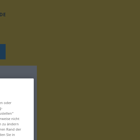
DE
en oder
g-
ustellen“
rweise nicht
en zu ändern
eren Rand der
den Sie in