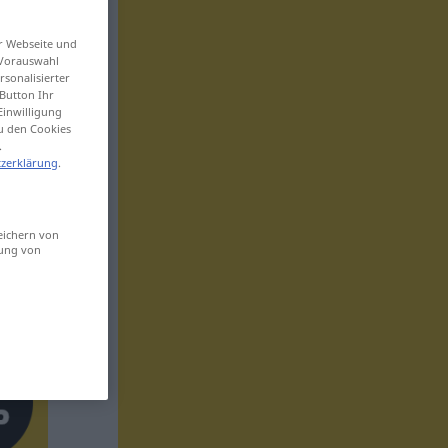
er Webseite und
 Vorauswahl
sonalisierter
Button Ihr
Einwilligung
zu den Cookies
.
zerklärung
.
eichern von
sung von