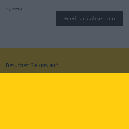
*Pflichtfeld
Feedback absenden
Besuchen Sie uns auf:
facebook
YouTube
Instagram
Langenscheidt