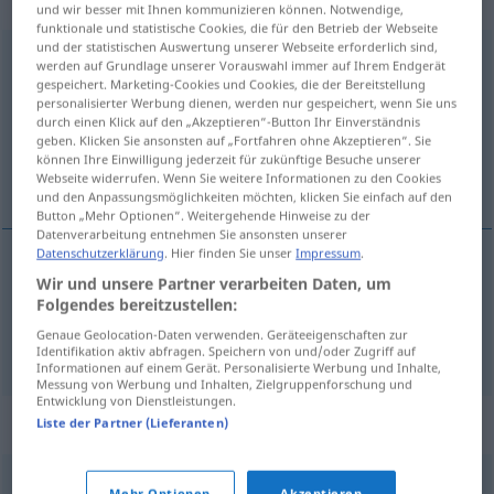
„Bestandsaufnahme“
: feminin
und wir besser mit Ihnen kommunizieren können. Notwendige,
funktionale und statistische Cookies, die für den Betrieb der Webseite
und der statistischen Auswertung unserer Webseite erforderlich sind,
Bestandsaufnahme
f
werden auf Grundlage unserer Vorauswahl immer auf Ihrem Endgerät
gespeichert. Marketing-Cookies und Cookies, die der Bereitstellung
Übersicht aller Übersetzungen
personalisierter Werbung dienen, werden nur gespeichert, wenn Sie uns
durch einen Klick auf den „Akzeptieren“-Button Ihr Einverständnis
(Für mehr Details die Übersetzung anklicken/antippen)
geben. Klicken Sie ansonsten auf „Fortfahren ohne Akzeptieren“. Sie
können Ihre Einwilligung jederzeit für zukünftige Besuche unserer
inventarizace, inventura
Webseite widerrufen. Wenn Sie weitere Informationen zu den Cookies
und den Anpassungsmöglichkeiten möchten, klicken Sie einfach auf den
Button „Mehr Optionen“. Weitergehende Hinweise zu der
Datenverarbeitung entnehmen Sie ansonsten unserer
Datenschutzerklärung
. Hier finden Sie unser
Impressum
.
Wir und unsere Partner verarbeiten Daten, um
inventarizace
f
Bestandsaufnahme
Folgendes bereitzustellen:
Genaue Geolocation-Daten verwenden. Geräteeigenschaften zur
inventura
f
Bestandsaufnahme
Identifikation aktiv abfragen. Speichern von und/oder Zugriff auf
Informationen auf einem Gerät. Personalisierte Werbung und Inhalte,
Messung von Werbung und Inhalten, Zielgruppenforschung und
Entwicklung von Dienstleistungen.
Synonyme für "Bestandsaufnahme"
Liste der Partner (Lieferanten)
Mehr Optionen
Akzeptieren