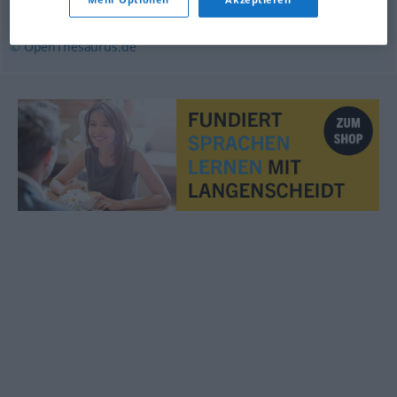
Erfassung
,
Zählung
,
Inventur
© OpenThesaurus.de