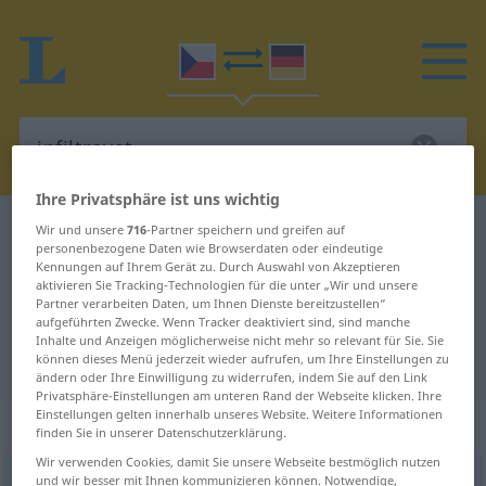
Ihre Privatsphäre ist uns wichtig
Tschechisch-Deutsch Wörterbuch
infiltrovat
Wir und unsere
716
-Partner speichern und greifen auf
personenbezogene Daten wie Browserdaten oder eindeutige
Tschechisch-Deutsch Übersetzung
Kennungen auf Ihrem Gerät zu. Durch Auswahl von Akzeptieren
aktivieren Sie Tracking-Technologien für die unter „Wir und unsere
für "infiltrovat"
Partner verarbeiten Daten, um Ihnen Dienste bereitzustellen“
aufgeführten Zwecke. Wenn Tracker deaktiviert sind, sind manche
Inhalte und Anzeigen möglicherweise nicht mehr so relevant für Sie. Sie
"infiltrovat" Deutsch Übersetzung
können dieses Menü jederzeit wieder aufrufen, um Ihre Einstellungen zu
ändern oder Ihre Einwilligung zu widerrufen, indem Sie auf den Link
Privatsphäre-Einstellungen am unteren Rand der Webseite klicken. Ihre
Einstellungen gelten innerhalb unseres Website. Weitere Informationen
„infiltrovat“
finden Sie in unserer Datenschutzerklärung.
Wir verwenden Cookies, damit Sie unsere Webseite bestmöglich nutzen
und wir besser mit Ihnen kommunizieren können. Notwendige,
infiltrovat
<
(im)pf
;
-ruji
>