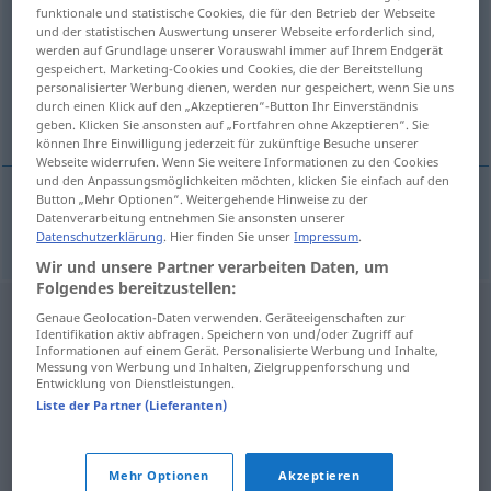
funktionale und statistische Cookies, die für den Betrieb der Webseite
und der statistischen Auswertung unserer Webseite erforderlich sind,
Übersicht aller Übersetzungen
werden auf Grundlage unserer Vorauswahl immer auf Ihrem Endgerät
(Für mehr Details die Übersetzung anklicken/antippen)
gespeichert. Marketing-Cookies und Cookies, die der Bereitstellung
personalisierter Werbung dienen, werden nur gespeichert, wenn Sie uns
durch einen Klick auf den „Akzeptieren“-Button Ihr Einverständnis
infiltrieren
geben. Klicken Sie ansonsten auf „Fortfahren ohne Akzeptieren“. Sie
können Ihre Einwilligung jederzeit für zukünftige Besuche unserer
Webseite widerrufen. Wenn Sie weitere Informationen zu den Cookies
und den Anpassungsmöglichkeiten möchten, klicken Sie einfach auf den
Button „Mehr Optionen“. Weitergehende Hinweise zu der
Datenverarbeitung entnehmen Sie ansonsten unserer
infiltrieren
infiltrovat
Datenschutzerklärung
. Hier finden Sie unser
Impressum
.
Wir und unsere Partner verarbeiten Daten, um
Folgendes bereitzustellen:
Genaue Geolocation-Daten verwenden. Geräteeigenschaften zur
Identifikation aktiv abfragen. Speichern von und/oder Zugriff auf
Informationen auf einem Gerät. Personalisierte Werbung und Inhalte,
Messung von Werbung und Inhalten, Zielgruppenforschung und
Entwicklung von Dienstleistungen.
Liste der Partner (Lieferanten)
Mehr Optionen
Akzeptieren