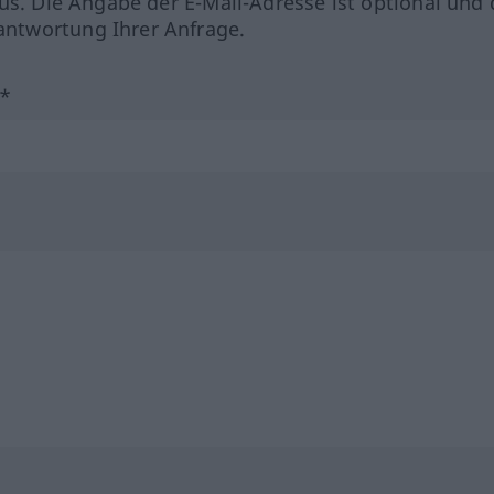
us. Die Angabe der E-Mail-Adresse ist optional und 
ntwortung Ihrer Anfrage.
?*