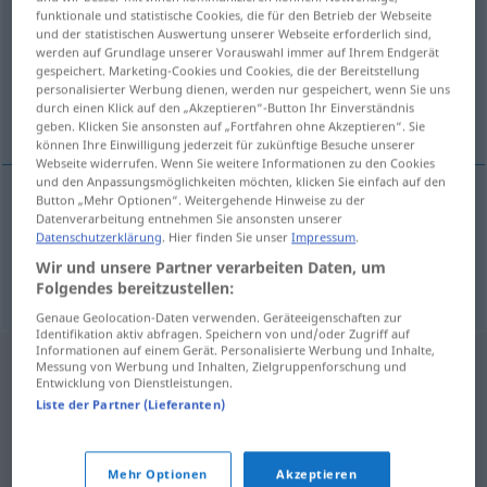
funktionale und statistische Cookies, die für den Betrieb der Webseite
und der statistischen Auswertung unserer Webseite erforderlich sind,
Übersicht aller Übersetzungen
werden auf Grundlage unserer Vorauswahl immer auf Ihrem Endgerät
(Für mehr Details die Übersetzung anklicken/antippen)
gespeichert. Marketing-Cookies und Cookies, die der Bereitstellung
personalisierter Werbung dienen, werden nur gespeichert, wenn Sie uns
durch einen Klick auf den „Akzeptieren“-Button Ihr Einverständnis
Imitation, Nachahmung
geben. Klicken Sie ansonsten auf „Fortfahren ohne Akzeptieren“. Sie
können Ihre Einwilligung jederzeit für zukünftige Besuche unserer
Webseite widerrufen. Wenn Sie weitere Informationen zu den Cookies
und den Anpassungsmöglichkeiten möchten, klicken Sie einfach auf den
Button „Mehr Optionen“. Weitergehende Hinweise zu der
Datenverarbeitung entnehmen Sie ansonsten unserer
Imitation
f
imitace
Datenschutzerklärung
. Hier finden Sie unser
Impressum
.
Wir und unsere Partner verarbeiten Daten, um
Nachahmung
f
imitace
Folgendes bereitzustellen:
Genaue Geolocation-Daten verwenden. Geräteeigenschaften zur
Identifikation aktiv abfragen. Speichern von und/oder Zugriff auf
Informationen auf einem Gerät. Personalisierte Werbung und Inhalte,
Messung von Werbung und Inhalten, Zielgruppenforschung und
Entwicklung von Dienstleistungen.
Liste der Partner (Lieferanten)
Mehr Optionen
Akzeptieren