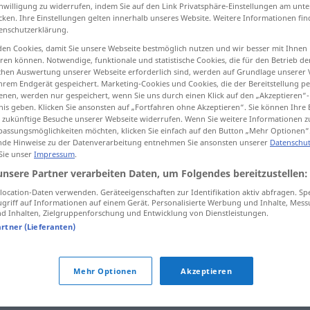
inwilligung zu widerrufen, indem Sie auf den Link Privatsphäre-Einstellungen am unt
cken. Ihre Einstellungen gelten innerhalb unseres Website. Weitere Informationen fin
enschutzerklärung.
en Cookies, damit Sie unsere Webseite bestmöglich nutzen und wir besser mit Ihnen
tippen)
en können. Notwendige, funktionale und statistische Cookies, die für den Betrieb d
ischen Auswertung unserer Webseite erforderlich sind, werden auf Grundlage unserer
hrem Endgerät gespeichert. Marketing-Cookies und Cookies, die der Bereitstellung per
nen, werden nur gespeichert, wenn Sie uns durch einen Klick auf den „Akzeptieren“-
nis geben. Klicken Sie ansonsten auf „Fortfahren ohne Akzeptieren“. Sie können Ihre 
ür zukünftige Besuche unserer Webseite widerrufen. Wenn Sie weitere Informationen 
assungsmöglichkeiten möchten, klicken Sie einfach auf den Button „Mehr Optionen“
de Hinweise zu der Datenverarbeitung entnehmen Sie ansonsten unserer
Datenschut
Nachahmung
 Sie unser
Impressum
.
unsere Partner verarbeiten Daten, um Folgendes bereitzustellen:
ocation-Daten verwenden. Geräteeigenschaften zur Identifikation aktiv abfragen. Sp
griff auf Informationen auf einem Gerät. Personalisierte Werbung und Inhalte, Mes
 Inhalten, Zielgruppenforschung und Entwicklung von Dienstleistungen.
ng"
artner (Lieferanten)
Mehr Optionen
Akzeptieren