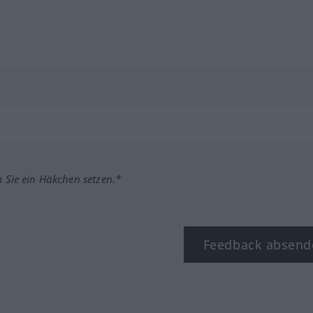
m Sie ein Häkchen setzen.*
Feedback absend