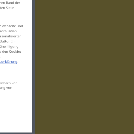
eren Rand der
den Sie in
er Webseite und
 Vorauswahl
sonalisierter
Button Ihr
Einwilligung
zu den Cookies
.
zerklärung
.
eichern von
sung von