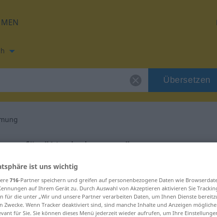
HMEN
ch
Übersetzen
hmung
zung für "Nachahmung"
atsphäre ist uns wichtig
ersetzung
sere
716
-Partner speichern und greifen auf personenbezogene Daten wie Browserdat
Kennungen auf Ihrem Gerät zu. Durch Auswahl von Akzeptieren aktivieren Sie Trackin
n für die unter „Wir und unsere Partner verarbeiten Daten, um Ihnen Dienste bereitz
n Zwecke. Wenn Tracker deaktiviert sind, sind manche Inhalte und Anzeigen mögliche
evant für Sie. Sie können dieses Menü jederzeit wieder aufrufen, um Ihre Einstellung