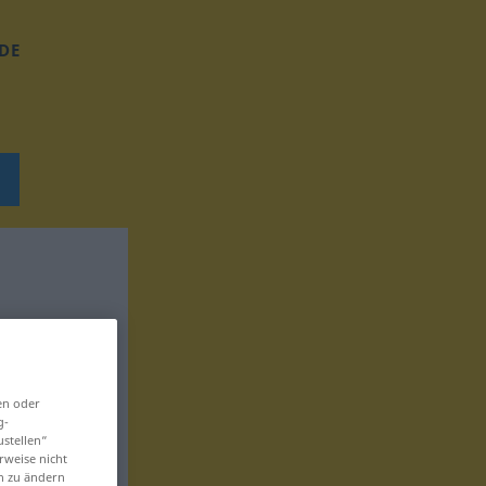
DE
en oder
g-
ustellen“
rweise nicht
en zu ändern