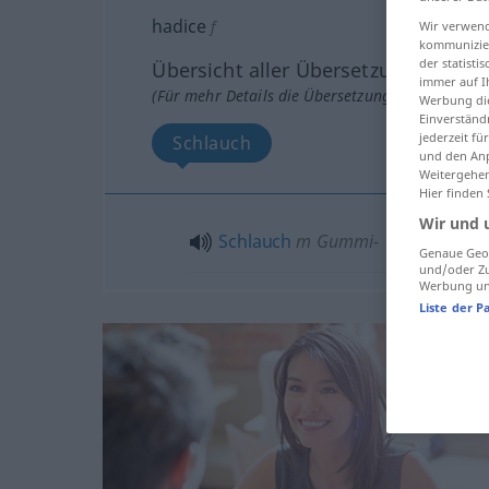
hadice
f
Wir verwend
kommunizier
der statist
Übersicht aller Übersetzungen
immer auf I
(Für mehr Details die Übersetzung anklicken/an
Werbung die
Einverständ
jederzeit f
Schlauch
und den Anp
Weitergehen
Hier finden
Wir und 
Schlauch
m
Gummi-
Genaue Geol
und/oder Zu
Werbung und
Liste der P