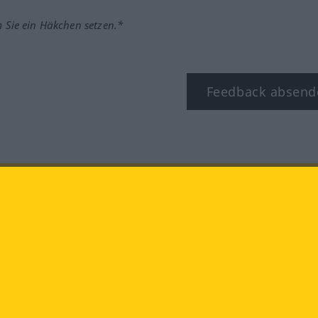
m Sie ein Häkchen setzen.*
Feedback absend
ook
YouTube
Instagram