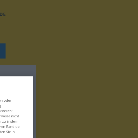
DE
en oder
g-
ustellen“
rweise nicht
en zu ändern
eren Rand der
den Sie in