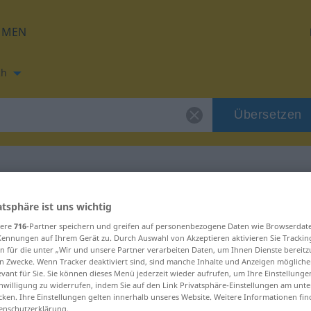
HMEN
ch
Übersetzen
ung für "hadice"
atsphäre ist uns wichtig
sere
716
-Partner speichern und greifen auf personenbezogene Daten wie Browserdat
Kennungen auf Ihrem Gerät zu. Durch Auswahl von Akzeptieren aktivieren Sie Trackin
n für die unter „Wir und unsere Partner verarbeiten Daten, um Ihnen Dienste bereitz
n Zwecke. Wenn Tracker deaktiviert sind, sind manche Inhalte und Anzeigen mögliche
evant für Sie. Sie können dieses Menü jederzeit wieder aufrufen, um Ihre Einstellung
inwilligung zu widerrufen, indem Sie auf den Link Privatsphäre-Einstellungen am unt
cken. Ihre Einstellungen gelten innerhalb unseres Website. Weitere Informationen fin
enschutzerklärung.