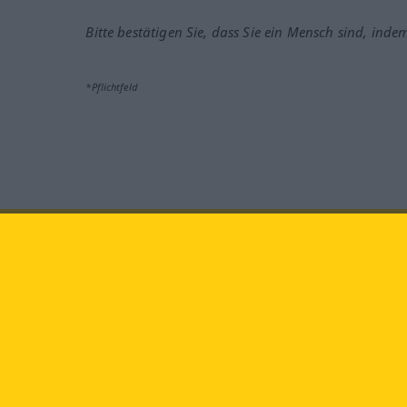
Bitte bestätigen Sie, dass Sie ein Mensch sind, inde
*Pflichtfeld
Besuchen Sie uns auf:
faceb
Langenscheidt