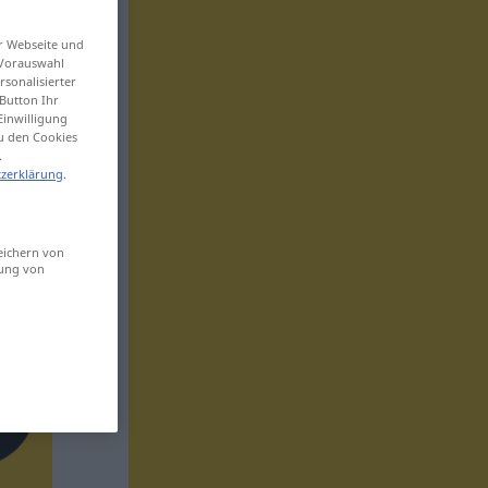
er Webseite und
 Vorauswahl
sonalisierter
Button Ihr
Einwilligung
zu den Cookies
.
zerklärung
.
eichern von
sung von