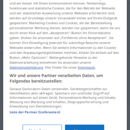
und wir besser mit Ihnen kommunizieren können. Notwendige,
Schlauch
funktionale und statistische Cookies, die für den Betrieb der Webseite
m
<
-(e)s
;
Schläuche
>
und der statistischen Auswertung unserer Webseite erforderlich sind,
werden auf Grundlage unserer Vorauswahl immer auf Ihrem Endgerät
Übersicht aller Übersetzungen
gespeichert. Marketing-Cookies und Cookies, die der Bereitstellung
(Für mehr Details die Übersetzung anklicken/antippen)
personalisierter Werbung dienen, werden nur gespeichert, wenn Sie uns
durch einen Klick auf den „Akzeptieren“-Button Ihr Einverständnis
geben. Klicken Sie ansonsten auf „Fortfahren ohne Akzeptieren“. Sie
hadice, duše
können Ihre Einwilligung jederzeit für zukünftige Besuche unserer
Webseite widerrufen. Wenn Sie weitere Informationen zu den Cookies
und den Anpassungsmöglichkeiten möchten, klicken Sie einfach auf den
Button „Mehr Optionen“. Weitergehende Hinweise zu der
Datenverarbeitung entnehmen Sie ansonsten unserer
Datenschutzerklärung
. Hier finden Sie unser
Impressum
.
hadice
Schlauch
F
Wir und unsere Partner verarbeiten Daten, um
Folgendes bereitzustellen:
duše
Schlauch
Fahrrad
AUTO
F
Genaue Geolocation-Daten verwenden. Geräteeigenschaften zur
Identifikation aktiv abfragen. Speichern von und/oder Zugriff auf
Informationen auf einem Gerät. Personalisierte Werbung und Inhalte,
Messung von Werbung und Inhalten, Zielgruppenforschung und
Entwicklung von Dienstleistungen.
Synonyme für "Schlauch"
Liste der Partner (Lieferanten)