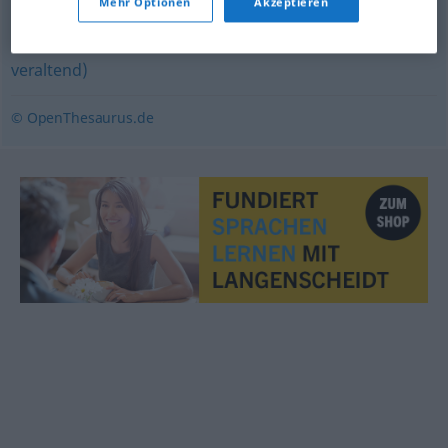
Mehr Optionen
Akzeptieren
Knochenarbeit
,
Schwerarbeit
,
Schinderei
,
Quälerei
,
Strapaze
,
Tortur (fig.)
,
Schufterei
,
Mühsal (geh.,
veraltend)
© OpenThesaurus.de