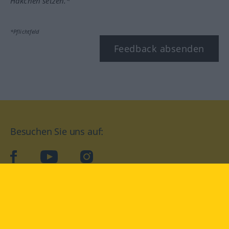
Häkchen setzen.*
*Pflichtfeld
Feedback absenden
Besuchen Sie uns auf:
facebook
YouTube
Instagram
Langenscheidt