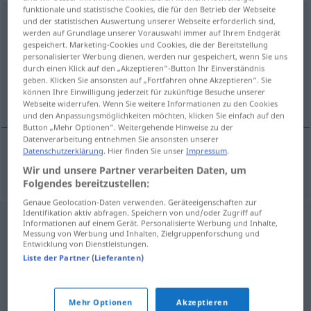
funktionale und statistische Cookies, die für den Betrieb der Webseite
elektrotechnik
[-nɪk]
m
und der statistischen Auswertung unserer Webseite erforderlich sind,
werden auf Grundlage unserer Vorauswahl immer auf Ihrem Endgerät
gespeichert. Marketing-Cookies und Cookies, die der Bereitstellung
Übersicht aller Übersetzungen
personalisierter Werbung dienen, werden nur gespeichert, wenn Sie uns
(Für mehr Details die Übersetzung anklicken/antippen)
durch einen Klick auf den „Akzeptieren“-Button Ihr Einverständnis
geben. Klicken Sie ansonsten auf „Fortfahren ohne Akzeptieren“. Sie
können Ihre Einwilligung jederzeit für zukünftige Besuche unserer
Elektrotechniker
Webseite widerrufen. Wenn Sie weitere Informationen zu den Cookies
und den Anpassungsmöglichkeiten möchten, klicken Sie einfach auf den
Button „Mehr Optionen“. Weitergehende Hinweise zu der
Datenverarbeitung entnehmen Sie ansonsten unserer
Datenschutzerklärung
. Hier finden Sie unser
Impressum
.
Elektrotechniker
m
elektrotechnik
Wir und unsere Partner verarbeiten Daten, um
Folgendes bereitzustellen:
Genaue Geolocation-Daten verwenden. Geräteeigenschaften zur
Identifikation aktiv abfragen. Speichern von und/oder Zugriff auf
Informationen auf einem Gerät. Personalisierte Werbung und Inhalte,
Messung von Werbung und Inhalten, Zielgruppenforschung und
Entwicklung von Dienstleistungen.
Liste der Partner (Lieferanten)
Mehr Optionen
Akzeptieren