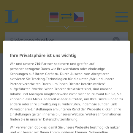
Ihre Privatsphäre ist uns wichtig
Deutsch-Tschechisch Wörterbuch
Wir und unsere
716
-Partner speichern und greifen auf
personenbezogene Daten wie Browserdaten oder eindeutige
Elektrotechniker
Kennungen auf Ihrem Gerät zu. Durch Auswahl von Akzeptieren
Deutsch-Tschechisch Übersetzung
aktivieren Sie Tracking-Technologien für die unter „Wir und unsere
Partner verarbeiten Daten, um Ihnen Dienste bereitzustellen“
für "Elektrotechniker"
aufgeführten Zwecke. Wenn Tracker deaktiviert sind, sind manche
Inhalte und Anzeigen möglicherweise nicht mehr so relevant für Sie. Sie
können dieses Menü jederzeit wieder aufrufen, um Ihre Einstellungen zu
ändern oder Ihre Einwilligung zu widerrufen, indem Sie auf den Link
"Elektrotechniker" Tschechisch
Privatsphäre-Einstellungen am unteren Rand der Webseite klicken. Ihre
Einstellungen gelten innerhalb unseres Website. Weitere Informationen
Übersetzung
finden Sie in unserer Datenschutzerklärung.
Wir verwenden Cookies, damit Sie unsere Webseite bestmöglich nutzen
und wir besser mit Ihnen kommunizieren können. Notwendige,