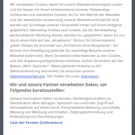
Wir verwenden Cookies, damit Sie unsere Webseite bestmöglich nutzen
und wir besser mit Ihnen kommunizieren können. Notwendige,
Übersicht aller Übersetzungen
funktionale und statistische Cookies, die für den Betrieb der Webseite
(Für mehr Details die Übersetzung anklicken/antippen)
und der statistischen Auswertung unserer Webseite erforderlich sind,
werden auf Grundlage unserer Vorauswahl immer auf Ihrem Endgerät
gespeichert. Marketing-Cookies und Cookies, die der Bereitstellung
Zucker
personalisierter Werbung dienen, werden nur gespeichert, wenn Sie uns
durch einen Klick auf den „Akzeptieren“-Button Ihr Einverständnis
geben. Klicken Sie ansonsten auf „Fortfahren ohne Akzeptieren“. Sie
können Ihre Einwilligung jederzeit für zukünftige Besuche unserer
Webseite widerrufen. Wenn Sie weitere Informationen zu den Cookies
und den Anpassungsmöglichkeiten möchten, klicken Sie einfach auf den
Zucker
m
cukr
Button „Mehr Optionen“. Weitergehende Hinweise zu der
Datenverarbeitung entnehmen Sie ansonsten unserer
Datenschutzerklärung
. Hier finden Sie unser
Impressum
.
Wir und unsere Partner verarbeiten Daten, um
Folgendes bereitzustellen:
Beispielsätze für "cukr"
Genaue Geolocation-Daten verwenden. Geräteeigenschaften zur
Identifikation aktiv abfragen. Speichern von und/oder Zugriff auf
Informationen auf einem Gerät. Personalisierte Werbung und Inhalte,
Messung von Werbung und Inhalten, Zielgruppenforschung und
moučkový
cukr
Entwicklung von Dienstleistungen.
Staubzucker
m
Liste der Partner (Lieferanten)
Puderzucker
m