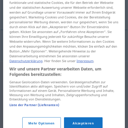
funktionale und statistische Cookies, die für den Betrieb der Webseite
und der statistischen Auswertung unserer Webseite erforderlich sind,
Übersicht aller Übersetzungen
werden auf Grundlage unserer Vorauswahl immer auf Ihrem Endgerät
(Für mehr Details die Übersetzung anklicken/antippen)
gespeichert. Marketing-Cookies und Cookies, die der Bereitstellung
personalisierter Werbung dienen, werden nur gespeichert, wenn Sie uns
durch einen Klick auf den „Akzeptieren“-Button Ihr Einverständnis
geben. Klicken Sie ansonsten auf „Fortfahren ohne Akzeptieren“. Sie
können Ihre Einwilligung jederzeit für zukünftige Besuche unserer
Webseite widerrufen. Wenn Sie weitere Informationen zu den Cookies
chlamstat
chlem(s)tat → siehe „
“
und den Anpassungsmöglichkeiten möchten, klicken Sie einfach auf den
Button „Mehr Optionen“. Weitergehende Hinweise zu der
Datenverarbeitung entnehmen Sie ansonsten unserer
Datenschutzerklärung
. Hier finden Sie unser
Impressum
.
Wir und unsere Partner verarbeiten Daten, um
Folgendes bereitzustellen:
Genaue Geolocation-Daten verwenden. Geräteeigenschaften zur
Identifikation aktiv abfragen. Speichern von und/oder Zugriff auf
Informationen auf einem Gerät. Personalisierte Werbung und Inhalte,
Messung von Werbung und Inhalten, Zielgruppenforschung und
Entwicklung von Dienstleistungen.
Liste der Partner (Lieferanten)
Mehr Optionen
Akzeptieren