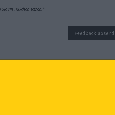
m Sie ein Häkchen setzen.*
Feedback absend
ook
YouTube
Instagram