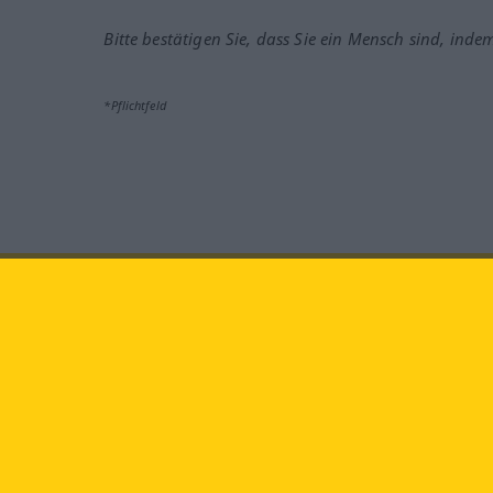
Bitte bestätigen Sie, dass Sie ein Mensch sind, inde
*Pflichtfeld
Besuchen Sie uns auf:
faceb
Langenscheidt