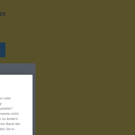
DE
en oder
g-
ustellen“
rweise nicht
en zu ändern
eren Rand der
den Sie in