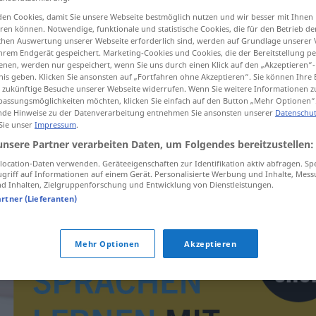
en Cookies, damit Sie unsere Webseite bestmöglich nutzen und wir besser mit Ihnen
en können. Notwendige, funktionale und statistische Cookies, die für den Betrieb d
ischen Auswertung unserer Webseite erforderlich sind, werden auf Grundlage unserer
hrem Endgerät gespeichert. Marketing-Cookies und Cookies, die der Bereitstellung per
tippen)
nen, werden nur gespeichert, wenn Sie uns durch einen Klick auf den „Akzeptieren“-
nis geben. Klicken Sie ansonsten auf „Fortfahren ohne Akzeptieren“. Sie können Ihre 
ür zukünftige Besuche unserer Webseite widerrufen. Wenn Sie weitere Informationen 
assungsmöglichkeiten möchten, klicken Sie einfach auf den Button „Mehr Optionen“
de Hinweise zu der Datenverarbeitung entnehmen Sie ansonsten unserer
Datenschut
 Sie unser
Impressum
.
unsere Partner verarbeiten Daten, um Folgendes bereitzustellen:
chlamstat
ocation-Daten verwenden. Geräteeigenschaften zur Identifikation aktiv abfragen. Sp
griff auf Informationen auf einem Gerät. Personalisierte Werbung und Inhalte, Mes
 Inhalten, Zielgruppenforschung und Entwicklung von Dienstleistungen.
artner (Lieferanten)
Mehr Optionen
Akzeptieren