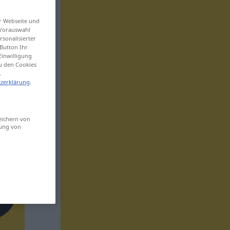
er Webseite und
 Vorauswahl
sonalisierter
Button Ihr
Einwilligung
zu den Cookies
.
zerklärung
.
eichern von
sung von