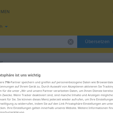
HMEN
ch
Übersetzen
at
ung für "chlamstat"
atsphäre ist uns wichtig
sere
716
-Partner speichern und greifen auf personenbezogene Daten wie Browserdat
Kennungen auf Ihrem Gerät zu. Durch Auswahl von Akzeptieren aktivieren Sie Trackin
ung
n für die unter „Wir und unsere Partner verarbeiten Daten, um Ihnen Dienste bereitz
n Zwecke. Wenn Tracker deaktiviert sind, sind manche Inhalte und Anzeigen mögliche
evant für Sie. Sie können dieses Menü jederzeit wieder aufrufen, um Ihre Einstellung
inwilligung zu widerrufen, indem Sie auf den Link Privatsphäre-Einstellungen am unt
cken. Ihre Einstellungen gelten innerhalb unseres Website. Weitere Informationen fin
enschutzerklärung.