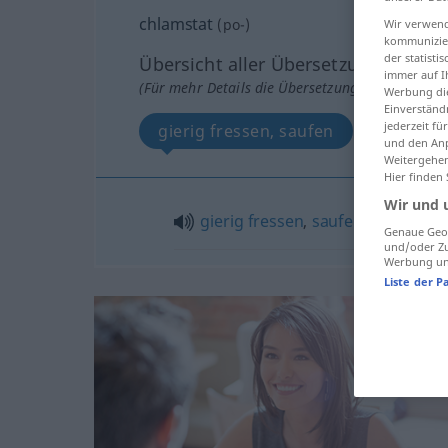
chlamstat
(
po-
)
Wir verwend
kommunizier
der statist
Übersicht aller Übersetzungen
immer auf I
(Für mehr Details die Übersetzung anklicken/an
Werbung die
Einverständ
jederzeit f
gierig fressen, saufen
und den Anp
Weitergehen
Hier finden
Wir und 
gierig
fressen
,
saufen
Tiere
Genaue Geol
und/oder Zu
Werbung und
Liste der P