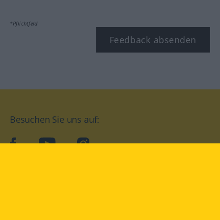
*Pflichtfeld
Feedback absenden
Besuchen Sie uns auf:
facebook
YouTube
Instagram
Langenscheidt