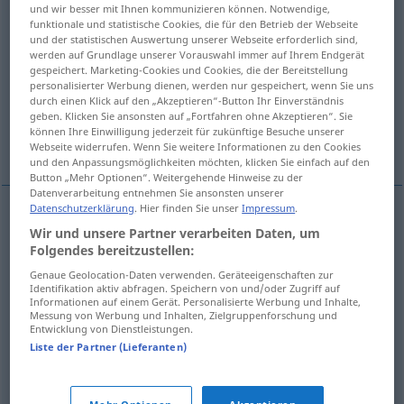
und wir besser mit Ihnen kommunizieren können. Notwendige,
funktionale und statistische Cookies, die für den Betrieb der Webseite
Übersicht aller Übersetzungen
und der statistischen Auswertung unserer Webseite erforderlich sind,
(Für mehr Details die Übersetzung anklicken/antippen)
werden auf Grundlage unserer Vorauswahl immer auf Ihrem Endgerät
gespeichert. Marketing-Cookies und Cookies, die der Bereitstellung
personalisierter Werbung dienen, werden nur gespeichert, wenn Sie uns
laut lachen...
durch einen Klick auf den „Akzeptieren“-Button Ihr Einverständnis
geben. Klicken Sie ansonsten auf „Fortfahren ohne Akzeptieren“. Sie
können Ihre Einwilligung jederzeit für zukünftige Besuche unserer
über jemandes Dummheit lachen...
Webseite widerrufen. Wenn Sie weitere Informationen zu den Cookies
und den Anpassungsmöglichkeiten möchten, klicken Sie einfach auf den
Button „Mehr Optionen“. Weitergehende Hinweise zu der
Datenverarbeitung entnehmen Sie ansonsten unserer
Datenschutzerklärung
. Hier finden Sie unser
Impressum
.
Beispiele
Wir und unsere Partner verarbeiten Daten, um
<roz-, za->(komu, čemu)
Folgendes bereitzustellen:
Genaue Geolocation-Daten verwenden. Geräteeigenschaften zur
über
laut
lachen
(
)
AKK
Identifikation aktiv abfragen. Speichern von und/oder Zugriff auf
Informationen auf einem Gerät. Personalisierte Werbung und Inhalte,
Messung von Werbung und Inhalten, Zielgruppenforschung und
Entwicklung von Dienstleistungen.
chechtat se
čí
hlouposti
Liste der Partner (Lieferanten)
über jemandes
Dummheit
lachen