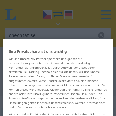
Ihre Privatsphäre ist uns wichtig
Tschechisch-Deutsch Wörterbuch
chechtat se
Wir und unsere
716
-Partner speichern und greifen auf
Tschechisch-Deutsch Übersetzung
personenbezogene Daten wie Browserdaten oder eindeutige
Kennungen auf Ihrem Gerät zu. Durch Auswahl von Akzeptieren
für "chechtat se"
aktivieren Sie Tracking-Technologien für die unter „Wir und unsere
Partner verarbeiten Daten, um Ihnen Dienste bereitzustellen“
aufgeführten Zwecke. Wenn Tracker deaktiviert sind, sind manche
Inhalte und Anzeigen möglicherweise nicht mehr so relevant für Sie. Sie
"chechtat se" Deutsch Übersetzung
können dieses Menü jederzeit wieder aufrufen, um Ihre Einstellungen zu
ändern oder Ihre Einwilligung zu widerrufen, indem Sie auf den Link
Privatsphäre-Einstellungen am unteren Rand der Webseite klicken. Ihre
„chechtat se“
Einstellungen gelten innerhalb unseres Website. Weitere Informationen
finden Sie in unserer Datenschutzerklärung.
Wir verwenden Cookies, damit Sie unsere Webseite bestmöglich nutzen
chechtat se