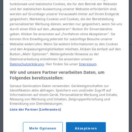
funktionale und statistische Cookies, die für den Betrieb der Webseite
und der statistischen Auswertung unserer Webseite erforderlich sind,
Übersicht aller Übersetzungen
werden auf Grundlage unserer Vorauswahl immer auf Ihrem Endgerät
(Für mehr Details die Übersetzung anklicken/antippen)
gespeichert. Marketing-Cookies und Cookies, die der Bereitstellung
personalisierter Werbung dienen, werden nur gespeichert, wenn Sie uns
durch einen Klick auf den „Akzeptieren“-Button Ihr Einverständnis
Chaos
geben. Klicken Sie ansonsten auf „Fortfahren ohne Akzeptieren“. Sie
können Ihre Einwilligung jederzeit für zukünftige Besuche unserer
Webseite widerrufen. Wenn Sie weitere Informationen zu den Cookies
und den Anpassungsmöglichkeiten möchten, klicken Sie einfach auf den
Button „Mehr Optionen“. Weitergehende Hinweise zu der
Datenverarbeitung entnehmen Sie ansonsten unserer
Chaos
n
chaos
Datenschutzerklärung
. Hier finden Sie unser
Impressum
.
Wir und unsere Partner verarbeiten Daten, um
Folgendes bereitzustellen:
Genaue Geolocation-Daten verwenden. Geräteeigenschaften zur
Identifikation aktiv abfragen. Speichern von und/oder Zugriff auf
Informationen auf einem Gerät. Personalisierte Werbung und Inhalte,
Messung von Werbung und Inhalten, Zielgruppenforschung und
Entwicklung von Dienstleistungen.
Liste der Partner (Lieferanten)
Mehr Optionen
Akzeptieren