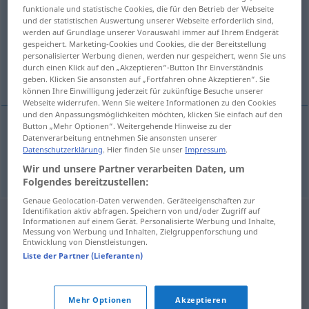
funktionale und statistische Cookies, die für den Betrieb der Webseite
und der statistischen Auswertung unserer Webseite erforderlich sind,
Übersicht aller Übersetzungen
werden auf Grundlage unserer Vorauswahl immer auf Ihrem Endgerät
(Für mehr Details die Übersetzung anklicken/antippen)
gespeichert. Marketing-Cookies und Cookies, die der Bereitstellung
personalisierter Werbung dienen, werden nur gespeichert, wenn Sie uns
durch einen Klick auf den „Akzeptieren“-Button Ihr Einverständnis
Umstände
geben. Klicken Sie ansonsten auf „Fortfahren ohne Akzeptieren“. Sie
können Ihre Einwilligung jederzeit für zukünftige Besuche unserer
Webseite widerrufen. Wenn Sie weitere Informationen zu den Cookies
und den Anpassungsmöglichkeiten möchten, klicken Sie einfach auf den
Button „Mehr Optionen“. Weitergehende Hinweise zu der
Datenverarbeitung entnehmen Sie ansonsten unserer
Umstände
m/pl
cavyky
Datenschutzerklärung
. Hier finden Sie unser
Impressum
.
Wir und unsere Partner verarbeiten Daten, um
Folgendes bereitzustellen:
Genaue Geolocation-Daten verwenden. Geräteeigenschaften zur
Identifikation aktiv abfragen. Speichern von und/oder Zugriff auf
Informationen auf einem Gerät. Personalisierte Werbung und Inhalte,
Messung von Werbung und Inhalten, Zielgruppenforschung und
Entwicklung von Dienstleistungen.
Liste der Partner (Lieferanten)
Mehr Optionen
Akzeptieren