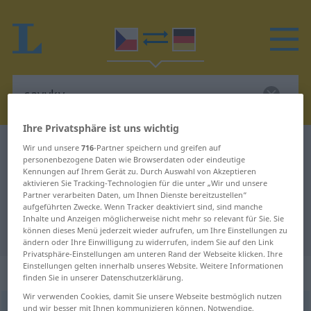
Ihre Privatsphäre ist uns wichtig
Tschechisch-Deutsch Wörterbuch
cavyky
Wir und unsere
716
-Partner speichern und greifen auf
personenbezogene Daten wie Browserdaten oder eindeutige
Tschechisch-Deutsch Übersetzung
Kennungen auf Ihrem Gerät zu. Durch Auswahl von Akzeptieren
aktivieren Sie Tracking-Technologien für die unter „Wir und unsere
für "cavyky"
Partner verarbeiten Daten, um Ihnen Dienste bereitzustellen“
aufgeführten Zwecke. Wenn Tracker deaktiviert sind, sind manche
Inhalte und Anzeigen möglicherweise nicht mehr so relevant für Sie. Sie
"cavyky" Deutsch Übersetzung
können dieses Menü jederzeit wieder aufrufen, um Ihre Einstellungen zu
ändern oder Ihre Einwilligung zu widerrufen, indem Sie auf den Link
Privatsphäre-Einstellungen am unteren Rand der Webseite klicken. Ihre
Einstellungen gelten innerhalb unseres Website. Weitere Informationen
„cavyky“
: Maskulinum Plural
finden Sie in unserer Datenschutzerklärung.
Wir verwenden Cookies, damit Sie unsere Webseite bestmöglich nutzen
cavyky
und wir besser mit Ihnen kommunizieren können. Notwendige,
m/pl
UMG