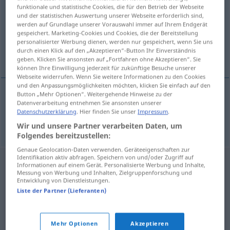
funktionale und statistische Cookies, die für den Betrieb der Webseite
und der statistischen Auswertung unserer Webseite erforderlich sind,
Übersicht aller Übersetzungen
werden auf Grundlage unserer Vorauswahl immer auf Ihrem Endgerät
(Für mehr Details die Übersetzung anklicken/antippen)
gespeichert. Marketing-Cookies und Cookies, die der Bereitstellung
personalisierter Werbung dienen, werden nur gespeichert, wenn Sie uns
durch einen Klick auf den „Akzeptieren“-Button Ihr Einverständnis
Affekt
geben. Klicken Sie ansonsten auf „Fortfahren ohne Akzeptieren“. Sie
können Ihre Einwilligung jederzeit für zukünftige Besuche unserer
Webseite widerrufen. Wenn Sie weitere Informationen zu den Cookies
und den Anpassungsmöglichkeiten möchten, klicken Sie einfach auf den
Button „Mehr Optionen“. Weitergehende Hinweise zu der
Datenverarbeitung entnehmen Sie ansonsten unserer
Affekt
m
afekt
Datenschutzerklärung
. Hier finden Sie unser
Impressum
.
Wir und unsere Partner verarbeiten Daten, um
Folgendes bereitzustellen:
Genaue Geolocation-Daten verwenden. Geräteeigenschaften zur
Identifikation aktiv abfragen. Speichern von und/oder Zugriff auf
Informationen auf einem Gerät. Personalisierte Werbung und Inhalte,
Messung von Werbung und Inhalten, Zielgruppenforschung und
Entwicklung von Dienstleistungen.
Liste der Partner (Lieferanten)
Mehr Optionen
Akzeptieren