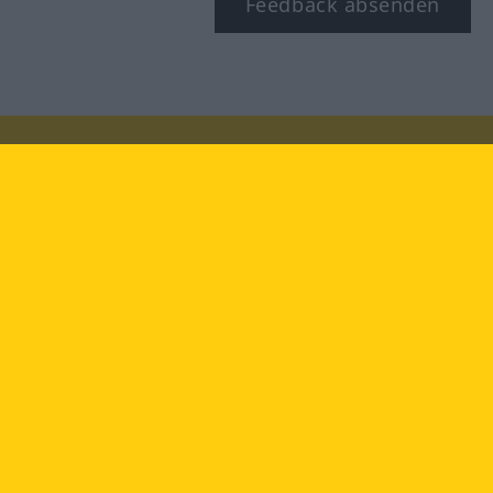
Feedback absenden
Besuchen Sie uns auf:
facebook
YouTube
Instagram
Langenscheidt
NUTZUNGSBEDINGUNGEN
DATENSCHUTZBESTIMMUNGEN