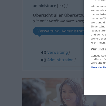
administrace
[-nɪ-]
f
Wir verwend
kommunizier
Übersicht aller Übersetzungen
der statist
immer auf I
(Für mehr Details die Übersetzung anklicken/an
Werbung die
Einverständ
Verwaltung, Administration
jederzeit f
und den Anp
Weitergehen
Hier finden
Wir und 
Verwaltung
f
Genaue Geol
und/oder Zu
Administration
f
Werbung und
Liste der P