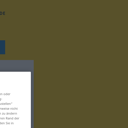
DE
en oder
g-
ustellen“
rweise nicht
en zu ändern
eren Rand der
den Sie in