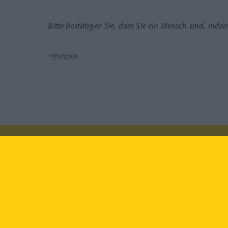
Bitte bestätigen Sie, dass Sie ein Mensch sind, inde
*Pflichtfeld
Besuchen Sie uns auf:
faceb