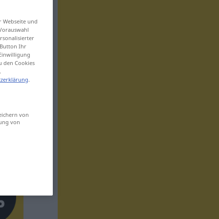
er Webseite und
 Vorauswahl
sonalisierter
Button Ihr
Einwilligung
zu den Cookies
.
zerklärung
.
eichern von
sung von