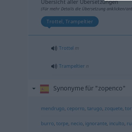
Übersicht aller Übersetzungen
(Für mehr Details die Übersetzung anklicken/an
Trottel, Trampeltier
Trottel
m
Trampeltier
n
Synonyme für "zopenco"
mendrugo
,
ceporro
,
tarugo
,
zoquete
,
to
burro
,
torpe
,
necio
,
ignorante
,
inculto
,
r