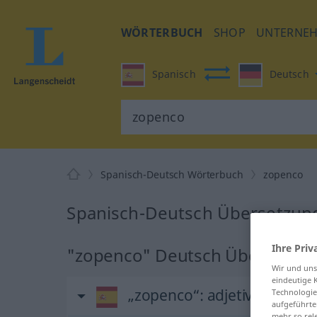
WÖRTERBUCH
SHOP
UNTERNE
Spanisch
Deutsch
Spanisch-Deutsch Wörterbuch
zopenco
Spanisch-Deutsch Übersetzung
Ihre Priv
"zopenco" Deutsch Übersetzu
Wir und un
eindeutige 
„zopenco“
: adjetivo
Technologie
aufgeführte
mehr so rel