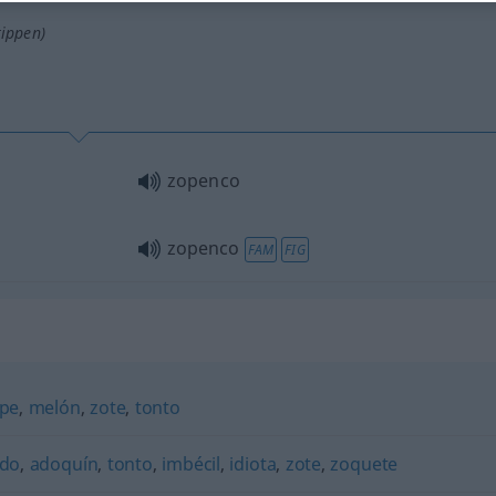
tippen)
zopenco
zopenco
FAM
FIG
rpe
,
melón
,
zote
,
tonto
udo
,
adoquín
,
tonto
,
imbécil
,
idiota
,
zote
,
zoquete