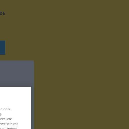
DE
en oder
g-
ustellen“
rweise nicht
en zu ändern