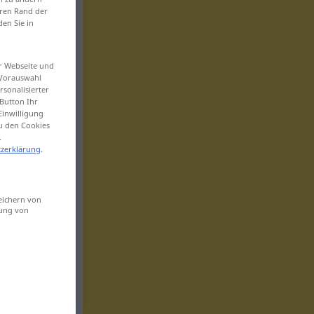
eren Rand der
den Sie in
er Webseite und
 Vorauswahl
sonalisierter
Button Ihr
Einwilligung
zu den Cookies
.
zerklärung
.
eichern von
sung von