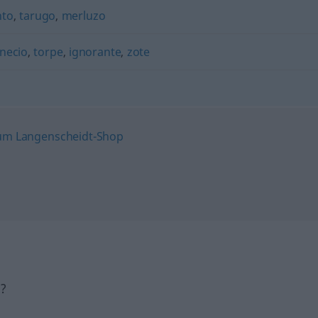
nto
,
tarugo
,
merluzo
necio
,
torpe
,
ignorante
,
zote
h?