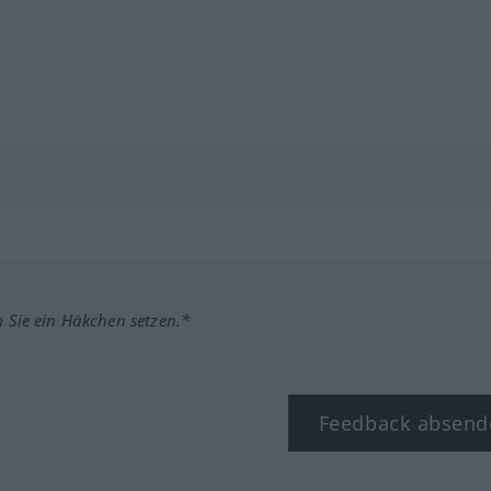
m Sie ein Häkchen setzen.*
Feedback absend