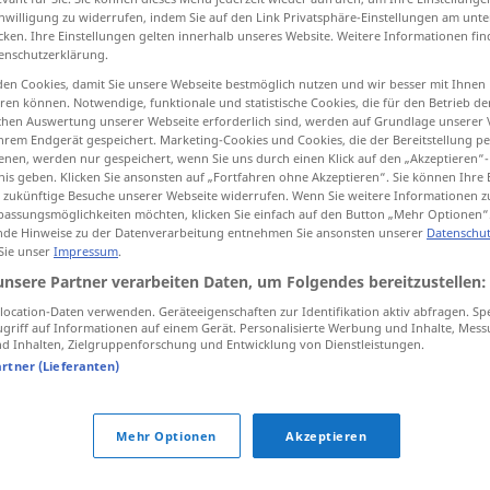
inwilligung zu widerrufen, indem Sie auf den Link Privatsphäre-Einstellungen am unt
cken. Ihre Einstellungen gelten innerhalb unseres Website. Weitere Informationen fin
enschutzerklärung.
en Cookies, damit Sie unsere Webseite bestmöglich nutzen und wir besser mit Ihnen
tippen)
en können. Notwendige, funktionale und statistische Cookies, die für den Betrieb d
ischen Auswertung unserer Webseite erforderlich sind, werden auf Grundlage unserer
hrem Endgerät gespeichert. Marketing-Cookies und Cookies, die der Bereitstellung per
nen, werden nur gespeichert, wenn Sie uns durch einen Klick auf den „Akzeptieren“-
nis geben. Klicken Sie ansonsten auf „Fortfahren ohne Akzeptieren“. Sie können Ihre 
ür zukünftige Besuche unserer Webseite widerrufen. Wenn Sie weitere Informationen 
assungsmöglichkeiten möchten, klicken Sie einfach auf den Button „Mehr Optionen“
de Hinweise zu der Datenverarbeitung entnehmen Sie ansonsten unserer
Datenschut
zopenco
 Sie unser
Impressum
.
unsere Partner verarbeiten Daten, um Folgendes bereitzustellen:
zopenco
FAM
ocation-Daten verwenden. Geräteeigenschaften zur Identifikation aktiv abfragen. Sp
griff auf Informationen auf einem Gerät. Personalisierte Werbung und Inhalte, Mes
 Inhalten, Zielgruppenforschung und Entwicklung von Dienstleistungen.
artner (Lieferanten)
Mehr Optionen
Akzeptieren