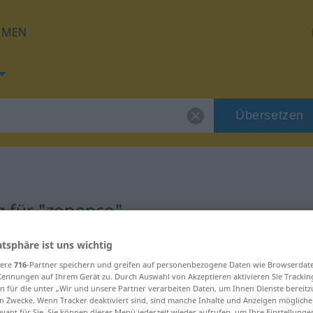
HMEN
Übersetzen
 für "zopenco"
atsphäre ist uns wichtig
ng
sere
716
-Partner speichern und greifen auf personenbezogene Daten wie Browserdat
Kennungen auf Ihrem Gerät zu. Durch Auswahl von Akzeptieren aktivieren Sie Trackin
n für die unter „Wir und unsere Partner verarbeiten Daten, um Ihnen Dienste bereitz
n Zwecke. Wenn Tracker deaktiviert sind, sind manche Inhalte und Anzeigen mögliche
evant für Sie. Sie können dieses Menü jederzeit wieder aufrufen, um Ihre Einstellung