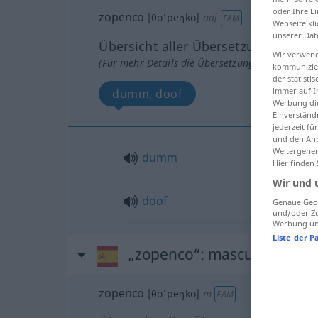
oder Ihre E
zopenco
[θoˈpeŋko]
adj
FAM
Webseite kli
unserer Dat
Übersicht aller Übersetzungen
Wir verwend
(Für mehr Details die Übersetzung anklicken/an
kommunizier
der statist
immer auf I
dumm, doof
Werbung die
Einverständ
jederzeit f
und den Anp
Weitergehen
dumm
Hier finden
Wir und 
doof
Genaue Geol
und/oder Zu
Werbung und
Liste der P
„zopenco“
: masculino
zopenco
[θoˈpeŋko]
m
FAM