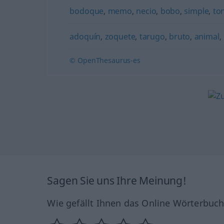
bodoque
,
memo
,
necio
,
bobo
,
simple
,
to
adoquín
,
zoquete
,
tarugo
,
bruto
,
animal
,
© OpenThesaurus-es
Sagen Sie uns Ihre Meinung!
Wie gefällt Ihnen das Online Wörterbuc