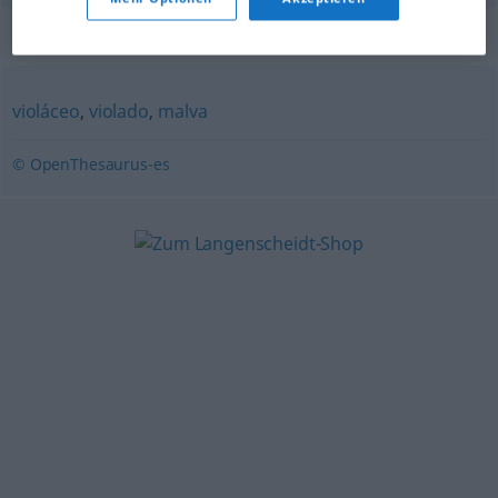
Synonyme für "violeta"
violáceo
,
violado
,
malva
© OpenThesaurus-es