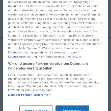
und wir besser mit Ihnen kommunizieren können. Notwendige,
funktionale und statistische Cookies, die für den Betrieb der Webseite
Übersicht aller Übersetzungen
und der statistischen Auswertung unserer Webseite erforderlich sind,
werden auf Grundlage unserer Vorauswahl immer auf Ihrem Endgerät
(Für mehr Details die Übersetzung anklicken/antippen)
gespeichert. Marketing-Cookies und Cookies, die der Bereitstellung
personalisierter Werbung dienen, werden nur gespeichert, wenn Sie uns
Veilchen
durch einen Klick auf den „Akzeptieren“-Button Ihr Einverständnis
geben. Klicken Sie ansonsten auf „Fortfahren ohne Akzeptieren“. Sie
können Ihre Einwilligung jederzeit für zukünftige Besuche unserer
Webseite widerrufen. Wenn Sie weitere Informationen zu den Cookies
und den Anpassungsmöglichkeiten möchten, klicken Sie einfach auf den
Button „Mehr Optionen“. Weitergehende Hinweise zu der
Veilchen
n
violeta
BOT
Datenverarbeitung entnehmen Sie ansonsten unserer
Datenschutzerklärung
. Hier finden Sie unser
Impressum
.
Wir und unsere Partner verarbeiten Daten, um
Folgendes bereitzustellen:
Genaue Geolocation-Daten verwenden. Geräteeigenschaften zur
Beispielsätze für "violeta"
Identifikation aktiv abfragen. Speichern von und/oder Zugriff auf
Informationen auf einem Gerät. Personalisierte Werbung und Inhalte,
Messung von Werbung und Inhalten, Zielgruppenforschung und
Entwicklung von Dienstleistungen.
erudito
a la violeta
Liste der Partner (Lieferanten)
Halb-, Pseudogebildete(r)
m
Mehr Optionen
Akzeptieren