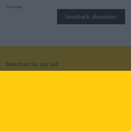
*Pflichtfeld
Feedback absenden
Besuchen Sie uns auf:
facebook
YouTube
Instagram
Langenscheidt
NUTZUNGSBEDINGUNGEN