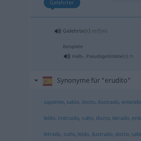
Gelehrter
Gelehrte(r)
m/f(m)
Beispiele
m
Halb-, Pseudogebildete(r)
Synonyme für "erudito"
sapiente
,
sabio
,
docto
,
ilustrado
,
entendi
leído
,
instruido
,
culto
,
docto
,
letrado
,
ent
letrado
,
culto
,
leído
,
ilustrado
,
docto
,
sab