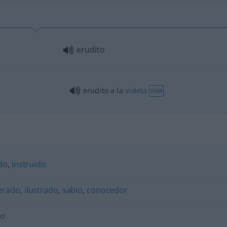
erudito
erudito a la
violeta
FAM
do
,
instruido
erado
,
ilustrado
,
sabio
,
conocedor
io