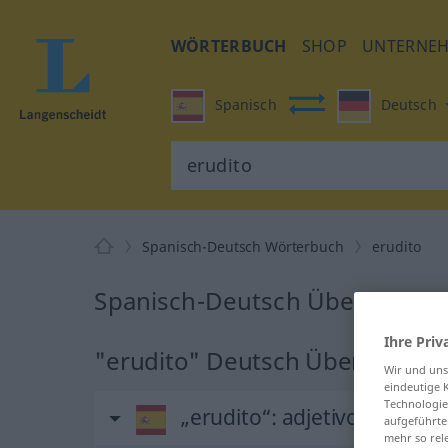
WÖRTERBUCH
SHOP
UNTERNE
Spanisch
Deutsch
Spanisch-Deutsch Wörterbuch
erudito
Spanisch-Deutsch Übersetzung
Ihre Priv
"erudito" Deutsch Übersetzun
Wir und un
eindeutige 
Technologie
„erudito“
: adjetivo
aufgeführte
mehr so rel