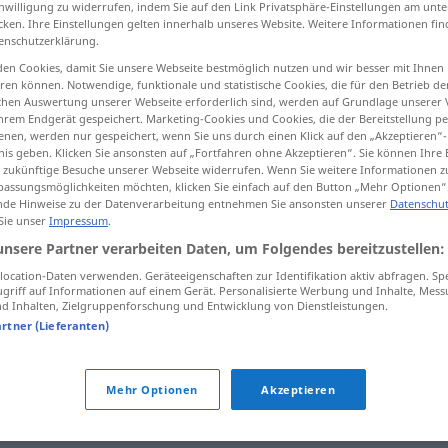
inwilligung zu widerrufen, indem Sie auf den Link Privatsphäre-Einstellungen am unt
cken. Ihre Einstellungen gelten innerhalb unseres Website. Weitere Informationen fin
enschutzerklärung.
en Cookies, damit Sie unsere Webseite bestmöglich nutzen und wir besser mit Ihnen
en können. Notwendige, funktionale und statistische Cookies, die für den Betrieb d
tippen)
ischen Auswertung unserer Webseite erforderlich sind, werden auf Grundlage unserer
hrem Endgerät gespeichert. Marketing-Cookies und Cookies, die der Bereitstellung per
nen, werden nur gespeichert, wenn Sie uns durch einen Klick auf den „Akzeptieren“-
nis geben. Klicken Sie ansonsten auf „Fortfahren ohne Akzeptieren“. Sie können Ihre 
ür zukünftige Besuche unserer Webseite widerrufen. Wenn Sie weitere Informationen 
assungsmöglichkeiten möchten, klicken Sie einfach auf den Button „Mehr Optionen“
de Hinweise zu der Datenverarbeitung entnehmen Sie ansonsten unserer
Datenschut
erudito
 Sie unser
Impressum
.
unsere Partner verarbeiten Daten, um Folgendes bereitzustellen:
ocation-Daten verwenden. Geräteeigenschaften zur Identifikation aktiv abfragen. Sp
griff auf Informationen auf einem Gerät. Personalisierte Werbung und Inhalte, Mes
 Inhalten, Zielgruppenforschung und Entwicklung von Dienstleistungen.
artner (Lieferanten)
Mehr Optionen
Akzeptieren
tippen)