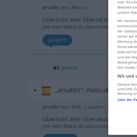
oder Ihre E
erudito
[eruˈðito]
adj
Webseite kli
unserer Dat
Übersicht aller Übersetzungen
Wir verwend
kommunizier
(Für mehr Details die Übersetzung anklicken/an
der statist
immer auf I
gelehrt
Werbung die
Einverständ
jederzeit f
und den Anp
Weitergehen
gelehrt
Hier finden
Wir und 
Genaue Geol
„erudito“
: masculino
und/oder Zu
Werbung und
Liste der P
erudito
[eruˈðito]
m
,
erudita
f
Übersicht aller Übersetzungen
(Für mehr Details die Übersetzung anklicken/an