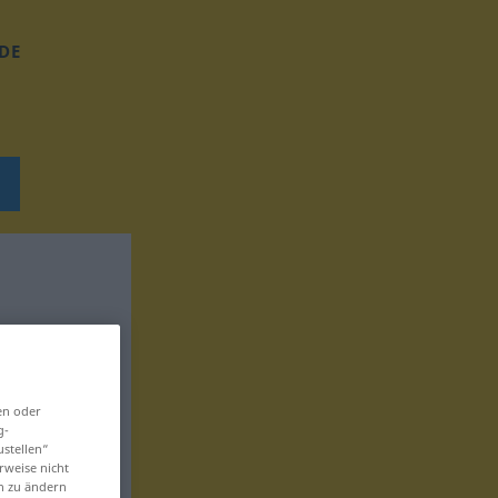
DE
en oder
g-
ustellen“
rweise nicht
en zu ändern