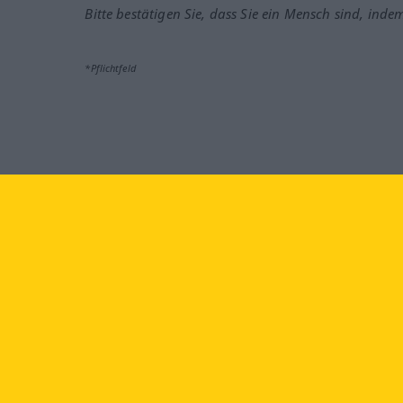
Bitte bestätigen Sie, dass Sie ein Mensch sind, inde
*Pflichtfeld
Besuchen Sie uns auf:
faceb
Langenscheidt