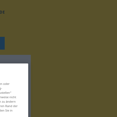
DE
en oder
g-
ustellen“
rweise nicht
en zu ändern
eren Rand der
den Sie in