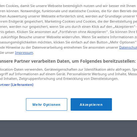
en Cookies, damit Sie unsere Webseite bestmöglich nutzen und wir besser mit Ihnen
en können. Notwendige, funktionale und statistische Cookies, die für den Betrieb d
ischen Auswertung unserer Webseite erforderlich sind, werden auf Grundlage unserer
hrem Endgerät gespeichert. Marketing-Cookies und Cookies, die der Bereitstellung per
tippen)
nen, werden nur gespeichert, wenn Sie uns durch einen Klick auf den „Akzeptieren“-
nis geben. Klicken Sie ansonsten auf „Fortfahren ohne Akzeptieren“. Sie können Ihre 
ür zukünftige Besuche unserer Webseite widerrufen. Wenn Sie weitere Informationen 
assungsmöglichkeiten möchten, klicken Sie einfach auf den Button „Mehr Optionen“
de Hinweise zu der Datenverarbeitung entnehmen Sie ansonsten unserer
Datenschut
 Sie unser
Impressum
.
unsere Partner verarbeiten Daten, um Folgendes bereitzustellen:
tronada
ocation-Daten verwenden. Geräteeigenschaften zur Identifikation aktiv abfragen. Sp
griff auf Informationen auf einem Gerät. Personalisierte Werbung und Inhalte, Mes
 Inhalten, Zielgruppenforschung und Entwicklung von Dienstleistungen.
artner (Lieferanten)
Mehr Optionen
Akzeptieren
estad
,
borrasca
,
tromba
,
tifón
,
torbellino
,
huracán
,