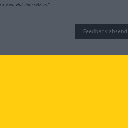
m Sie ein Häkchen setzen.*
Feedback absend
ook
YouTube
Instagram