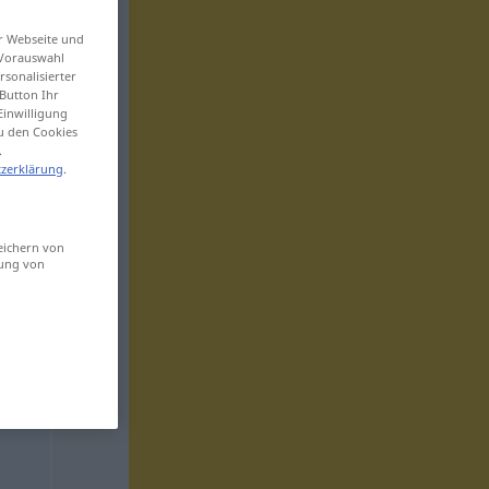
er Webseite und
 Vorauswahl
sonalisierter
Button Ihr
Einwilligung
zu den Cookies
.
zerklärung
.
eichern von
sung von