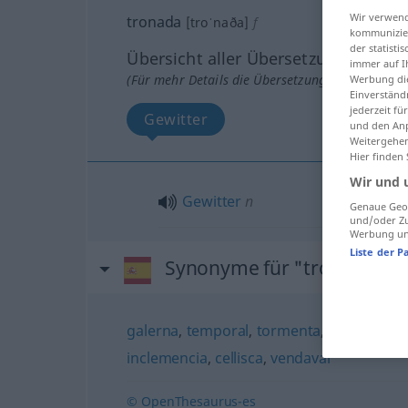
Wir verwend
tronada
[troˈnaða]
f
kommunizier
der statist
Übersicht aller Übersetzungen
immer auf I
(Für mehr Details die Übersetzung anklicken/an
Werbung die
Einverständ
jederzeit f
Gewitter
und den Anp
Weitergehen
Hier finden
Wir und 
Gewitter
n
Genaue Geol
und/oder Zu
Werbung und
Liste der P
Synonyme für "tronada"
galerna
,
temporal
,
tormenta
,
ciclón
,
temp
inclemencia
,
cellisca
,
vendaval
© OpenThesaurus-es