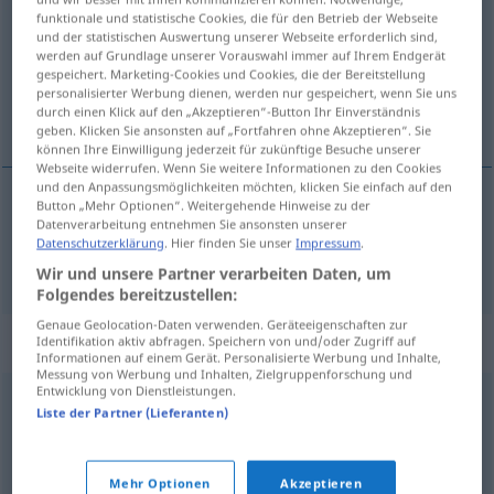
funktionale und statistische Cookies, die für den Betrieb der Webseite
und der statistischen Auswertung unserer Webseite erforderlich sind,
Übersicht aller Übersetzungen
werden auf Grundlage unserer Vorauswahl immer auf Ihrem Endgerät
(Für mehr Details die Übersetzung anklicken/antippen)
gespeichert. Marketing-Cookies und Cookies, die der Bereitstellung
personalisierter Werbung dienen, werden nur gespeichert, wenn Sie uns
durch einen Klick auf den „Akzeptieren“-Button Ihr Einverständnis
tormenta
geben. Klicken Sie ansonsten auf „Fortfahren ohne Akzeptieren“. Sie
können Ihre Einwilligung jederzeit für zukünftige Besuche unserer
Webseite widerrufen. Wenn Sie weitere Informationen zu den Cookies
und den Anpassungsmöglichkeiten möchten, klicken Sie einfach auf den
Button „Mehr Optionen“. Weitergehende Hinweise zu der
Datenverarbeitung entnehmen Sie ansonsten unserer
tormenta
f
Gewitter
Datenschutzerklärung
. Hier finden Sie unser
Impressum
.
Wir und unsere Partner verarbeiten Daten, um
Folgendes bereitzustellen:
Genaue Geolocation-Daten verwenden. Geräteeigenschaften zur
Synonyme für "Gewitter"
Identifikation aktiv abfragen. Speichern von und/oder Zugriff auf
Informationen auf einem Gerät. Personalisierte Werbung und Inhalte,
Messung von Werbung und Inhalten, Zielgruppenforschung und
Entwicklung von Dienstleistungen.
Liste der Partner (Lieferanten)
Unwetter
,
Donnerwetter (ugs.)
© OpenThesaurus.de
Mehr Optionen
Akzeptieren