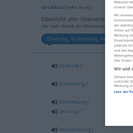
Webseite kli
torcedura
[tɔrθeˈðura]
f
unserer Dat
Wir verwend
Übersicht aller Übersetzungen
kommunizier
der statist
(Für mehr Details die Übersetzung anklicken/an
immer auf I
Werbung die
Drehung, Krümmung, Verrenkung, 
Einverständ
jederzeit f
und den Anp
Weitergehen
Hier finden
Drehung
f
Wir und 
Genaue Geol
und/oder Zu
Krümmung
f
Werbung und
Liste der P
Verrenkung
f
Zerrung
f
Verstauchung
f