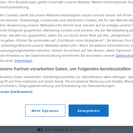
cken. Ihre Einstellungen gelten innerhalb unseres Website. Weitere Informationen fin
enschutzerklärung.
en Cookies, damit Sie unsere Webseite bestmöglich nutzen und wir besser mit Ihnen
en können. Notwendige, funktionale und statistische Cookies, die für den Betrieb d
ischen Auswertung unserer Webseite erforderlich sind, werden auf Grundlage unserer
tippen)
hrem Endgerät gespeichert. Marketing-Cookies und Cookies, die der Bereitstellung per
nen, werden nur gespeichert, wenn Sie uns durch einen Klick auf den „Akzeptieren“-
Verstauchung, Zerrung
nis geben. Klicken Sie ansonsten auf „Fortfahren ohne Akzeptieren“. Sie können Ihre 
ür zukünftige Besuche unserer Webseite widerrufen. Wenn Sie weitere Informationen 
assungsmöglichkeiten möchten, klicken Sie einfach auf den Button „Mehr Optionen“
de Hinweise zu der Datenverarbeitung entnehmen Sie ansonsten unserer
Datenschut
 Sie unser
Impressum
.
torcedura
unsere Partner verarbeiten Daten, um Folgendes bereitzustellen:
ocation-Daten verwenden. Geräteeigenschaften zur Identifikation aktiv abfragen. Sp
griff auf Informationen auf einem Gerät. Personalisierte Werbung und Inhalte, Mes
torcedura
(≈ curvatura)
 Inhalten, Zielgruppenforschung und Entwicklung von Dienstleistungen.
artner (Lieferanten)
torcedura
MED
Mehr Optionen
Akzeptieren
torcedura
de tendón