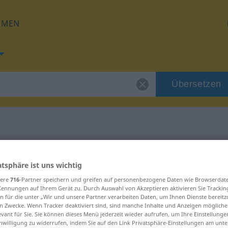
HMEN
Übersetzen
 für "torcedura"
atsphäre ist uns wichtig
ung
sere
716
-Partner speichern und greifen auf personenbezogene Daten wie Browserdat
Kennungen auf Ihrem Gerät zu. Durch Auswahl von Akzeptieren aktivieren Sie Trackin
n für die unter „Wir und unsere Partner verarbeiten Daten, um Ihnen Dienste bereitz
n Zwecke. Wenn Tracker deaktiviert sind, sind manche Inhalte und Anzeigen mögliche
evant für Sie. Sie können dieses Menü jederzeit wieder aufrufen, um Ihre Einstellung
inwilligung zu widerrufen, indem Sie auf den Link Privatsphäre-Einstellungen am unt