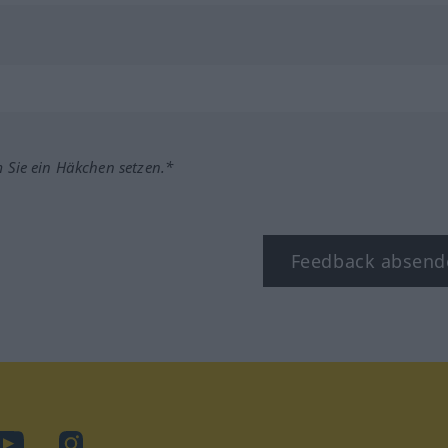
m Sie ein Häkchen setzen.*
Feedback absend
ook
YouTube
Instagram