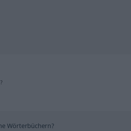
h?
ine Wörterbüchern?