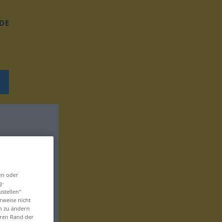
DE
en oder
g-
ustellen“
rweise nicht
en zu ändern
eren Rand der