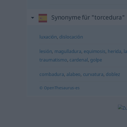
Synonyme für "torcedura"
luxación
,
dislocación
lesión
,
magulladura
,
equimosis
,
herida
,
l
traumatismo
,
cardenal
,
golpe
combadura
,
alabeo
,
curvatura
,
doblez
© OpenThesaurus-es