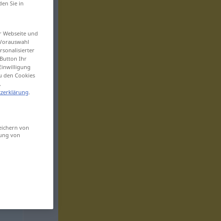
den Sie in
er Webseite und
 Vorauswahl
sonalisierter
Button Ihr
Einwilligung
zu den Cookies
.
zerklärung
.
eichern von
sung von