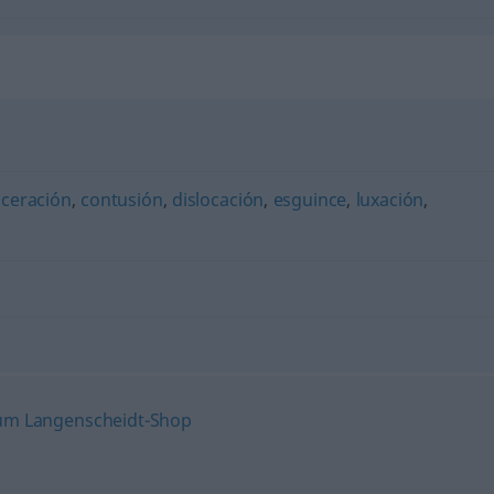
aceración
,
contusión
,
dislocación
,
esguince
,
luxación
,