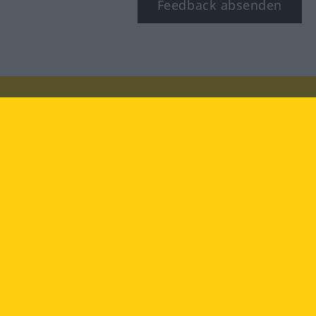
Feedback absenden
Besuchen Sie uns auf:
facebook
YouTube
Instagram
Langenscheidt
NUTZUNGSBEDINGUNGEN
DATENSCHUTZBESTIMMUNGEN