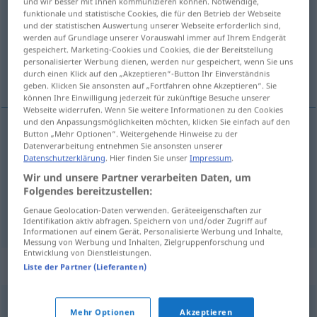
und wir besser mit Ihnen kommunizieren können. Notwendige,
funktionale und statistische Cookies, die für den Betrieb der Webseite
Übersicht aller Übersetzungen
und der statistischen Auswertung unserer Webseite erforderlich sind,
werden auf Grundlage unserer Vorauswahl immer auf Ihrem Endgerät
(Für mehr Details die Übersetzung anklicken/antippen)
gespeichert. Marketing-Cookies und Cookies, die der Bereitstellung
personalisierter Werbung dienen, werden nur gespeichert, wenn Sie uns
Durchhängen, Werfen, Verziehen
durch einen Klick auf den „Akzeptieren“-Button Ihr Einverständnis
geben. Klicken Sie ansonsten auf „Fortfahren ohne Akzeptieren“. Sie
können Ihre Einwilligung jederzeit für zukünftige Besuche unserer
Webseite widerrufen. Wenn Sie weitere Informationen zu den Cookies
und den Anpassungsmöglichkeiten möchten, klicken Sie einfach auf den
Button „Mehr Optionen“. Weitergehende Hinweise zu der
Durchhängen
n
combadura
de una soga,
etc
Datenverarbeitung entnehmen Sie ansonsten unserer
Datenschutzerklärung
. Hier finden Sie unser
Impressum
.
Wir und unsere Partner verarbeiten Daten, um
Werfen
n
combadura
de madera
Folgendes bereitzustellen:
Genaue Geolocation-Daten verwenden. Geräteeigenschaften zur
Verziehen
n
combadura
de madera
Identifikation aktiv abfragen. Speichern von und/oder Zugriff auf
Informationen auf einem Gerät. Personalisierte Werbung und Inhalte,
Messung von Werbung und Inhalten, Zielgruppenforschung und
Entwicklung von Dienstleistungen.
Synonyme für "combadura"
Liste der Partner (Lieferanten)
alabeo
,
curvatura
,
torcedura
,
doblez
Mehr Optionen
Akzeptieren