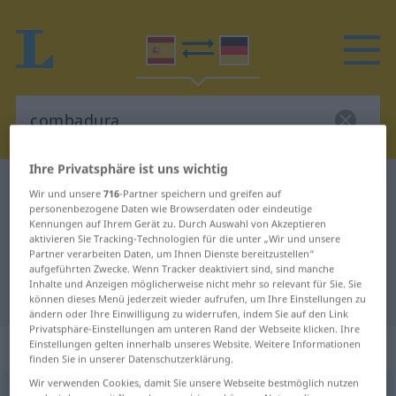
Ihre Privatsphäre ist uns wichtig
Spanisch-Deutsch Wörterbuch
combadura
Wir und unsere
716
-Partner speichern und greifen auf
personenbezogene Daten wie Browserdaten oder eindeutige
Spanisch-Deutsch Übersetzung für
Kennungen auf Ihrem Gerät zu. Durch Auswahl von Akzeptieren
"combadura"
aktivieren Sie Tracking-Technologien für die unter „Wir und unsere
Partner verarbeiten Daten, um Ihnen Dienste bereitzustellen“
aufgeführten Zwecke. Wenn Tracker deaktiviert sind, sind manche
Inhalte und Anzeigen möglicherweise nicht mehr so relevant für Sie. Sie
"combadura" Deutsch Übersetzung
können dieses Menü jederzeit wieder aufrufen, um Ihre Einstellungen zu
ändern oder Ihre Einwilligung zu widerrufen, indem Sie auf den Link
Privatsphäre-Einstellungen am unteren Rand der Webseite klicken. Ihre
„combadura“
: femenino
Einstellungen gelten innerhalb unseres Website. Weitere Informationen
finden Sie in unserer Datenschutzerklärung.
Wir verwenden Cookies, damit Sie unsere Webseite bestmöglich nutzen
combadura
f