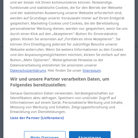
und wir besser mit Ihnen kommunizieren können. Notwendige,
funktionale und statistische Cookies, die für den Betrieb der Webseite
Übersicht aller Übersetzungen
und der statistischen Auswertung unserer Webseite erforderlich sind,
werden auf Grundlage unserer Vorauswahl immer auf Ihrem Endgerät
(Für mehr Details die Übersetzung anklicken/antippen)
gespeichert. Marketing-Cookies und Cookies, die der Bereitstellung
personalisierter Werbung dienen, werden nur gespeichert, wenn Sie uns
Taverne, Wirtshaus
durch einen Klick auf den „Akzeptieren“-Button Ihr Einverständnis
geben. Klicken Sie ansonsten auf „Fortfahren ohne Akzeptieren“. Sie
können Ihre Einwilligung jederzeit für zukünftige Besuche unserer
Webseite widerrufen. Wenn Sie weitere Informationen zu den Cookies
und den Anpassungsmöglichkeiten möchten, klicken Sie einfach auf den
Button „Mehr Optionen“. Weitergehende Hinweise zu der
Taverne
f
taberna
Datenverarbeitung entnehmen Sie ansonsten unserer
Datenschutzerklärung
. Hier finden Sie unser
Impressum
.
Wirtshaus
n
taberna
Wir und unsere Partner verarbeiten Daten, um
Folgendes bereitzustellen:
Genaue Geolocation-Daten verwenden. Geräteeigenschaften zur
Identifikation aktiv abfragen. Speichern von und/oder Zugriff auf
Synonyme für "taberna"
Informationen auf einem Gerät. Personalisierte Werbung und Inhalte,
Messung von Werbung und Inhalten, Zielgruppenforschung und
Entwicklung von Dienstleistungen.
Liste der Partner (Lieferanten)
vinatería
,
bodega
,
tasca
Mehr Optionen
Akzeptieren