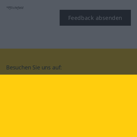
*Pflichtfeld
Feedback absenden
Besuchen Sie uns auf:
facebook
YouTube
Instagram
Langenscheidt