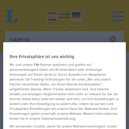
Ihre Privatsphäre ist uns wichtig
Spanisch-Deutsch Wörterbuch
taberna
Wir und unsere
716
-Partner speichern und greifen auf
Spanisch-Deutsch Übersetzung für
personenbezogene Daten wie Browserdaten oder eindeutige
Kennungen auf Ihrem Gerät zu. Durch Auswahl von Akzeptieren
"taberna"
aktivieren Sie Tracking-Technologien für die unter „Wir und unsere
Partner verarbeiten Daten, um Ihnen Dienste bereitzustellen“
aufgeführten Zwecke. Wenn Tracker deaktiviert sind, sind manche
Inhalte und Anzeigen möglicherweise nicht mehr so relevant für Sie. Sie
"taberna" Deutsch Übersetzung
können dieses Menü jederzeit wieder aufrufen, um Ihre Einstellungen zu
ändern oder Ihre Einwilligung zu widerrufen, indem Sie auf den Link
Privatsphäre-Einstellungen am unteren Rand der Webseite klicken. Ihre
„taberna“
: femenino
Einstellungen gelten innerhalb unseres Website. Weitere Informationen
finden Sie in unserer Datenschutzerklärung.
Wir verwenden Cookies, damit Sie unsere Webseite bestmöglich nutzen
taberna
[taˈβɛrna]
f