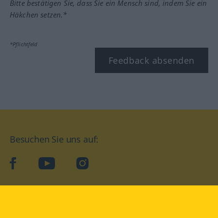
Bitte bestätigen Sie, dass Sie ein Mensch sind, indem Sie ein
Häkchen setzen.*
*Pflichtfeld
Feedback absenden
Besuchen Sie uns auf:
facebook
YouTube
Instagram