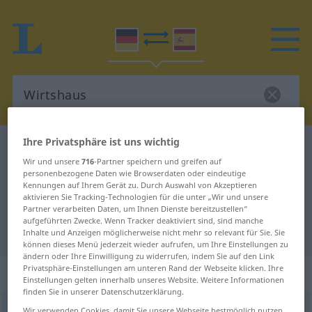
Ihre Privatsphäre ist uns wichtig
Deutsch-Spanisch Wörterbuch
Wirtshaus
Wir und unsere
716
-Partner speichern und greifen auf
Deutsch-Spanisch Übersetzung für
personenbezogene Daten wie Browserdaten oder eindeutige
Kennungen auf Ihrem Gerät zu. Durch Auswahl von Akzeptieren
"Wirtshaus"
aktivieren Sie Tracking-Technologien für die unter „Wir und unsere
Partner verarbeiten Daten, um Ihnen Dienste bereitzustellen“
aufgeführten Zwecke. Wenn Tracker deaktiviert sind, sind manche
"Wirtshaus" Spanisch Übersetzung
Inhalte und Anzeigen möglicherweise nicht mehr so relevant für Sie. Sie
können dieses Menü jederzeit wieder aufrufen, um Ihre Einstellungen zu
ändern oder Ihre Einwilligung zu widerrufen, indem Sie auf den Link
Privatsphäre-Einstellungen am unteren Rand der Webseite klicken. Ihre
„Wirtshaus“
: Neutrum
Einstellungen gelten innerhalb unseres Website. Weitere Informationen
finden Sie in unserer Datenschutzerklärung.
Wirtshaus
n
<
Wirtshauses
;
-häuser
>
Wir verwenden Cookies, damit Sie unsere Webseite bestmöglich nutzen