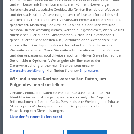
und wir besser mit Ihnen kommunizieren können. Notwendige,
funktionale und statistische Cookies, die für den Betrieb der Webseite
Übersicht aller Übersetzungen
und der statistischen Auswertung unserer Webseite erforderlich sind,
(Für mehr Details die Übersetzung anklicken/antippen)
werden auf Grundlage unserer Vorauswahl immer auf Ihrem Endgerät
gespeichert. Marketing-Cookies und Cookies, die der Bereitstellung
personalisierter Werbung dienen, werden nur gespeichert, wenn Sie uns
restaurante, taberna
durch einen Klick auf den „Akzeptieren“-Button Ihr Einverständnis
geben. Klicken Sie ansonsten auf „Fortfahren ohne Akzeptieren“. Sie
können Ihre Einwilligung jederzeit für zukünftige Besuche unserer
Webseite widerrufen. Wenn Sie weitere Informationen zu den Cookies
und den Anpassungsmöglichkeiten möchten, klicken Sie einfach auf den
Button „Mehr Optionen“. Weitergehende Hinweise zu der
restaurante
m
Wirtshaus
Datenverarbeitung entnehmen Sie ansonsten unserer
Datenschutzerklärung
. Hier finden Sie unser
Impressum
.
taberna
f
Wirtshaus
einfaches
Wir und unsere Partner verarbeiten Daten, um
Folgendes bereitzustellen:
Genaue Geolocation-Daten verwenden. Geräteeigenschaften zur
Synonyme für "Wirtshaus"
Identifikation aktiv abfragen. Speichern von und/oder Zugriff auf
Informationen auf einem Gerät. Personalisierte Werbung und Inhalte,
Messung von Werbung und Inhalten, Zielgruppenforschung und
Entwicklung von Dienstleistungen.
Liste der Partner (Lieferanten)
Gastwirtschaft
,
Restaurant
,
Gasthaus
,
Gaststätte
,
Wirtschaft
,
Lokal