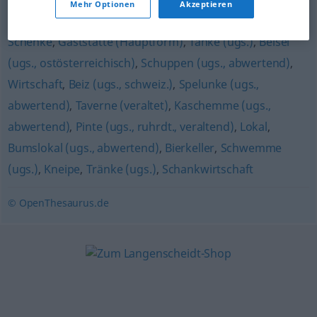
Mehr Optionen
Akzeptieren
Schänke
,
Bar
,
Gasthaus (ugs., südösterreichisch)
,
Schenke
,
Gaststätte (Hauptform)
,
Tanke (ugs.)
,
Beisel
(ugs., ostösterreichisch)
,
Schuppen (ugs., abwertend)
,
Wirtschaft
,
Beiz (ugs., schweiz.)
,
Spelunke (ugs.,
abwertend)
,
Taverne (veraltet)
,
Kaschemme (ugs.,
abwertend)
,
Pinte (ugs., ruhrdt., veraltend)
,
Lokal
,
Bumslokal (ugs., abwertend)
,
Bierkeller
,
Schwemme
(ugs.)
,
Kneipe
,
Tränke (ugs.)
,
Schankwirtschaft
© OpenThesaurus.de