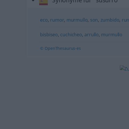
Synonyme für "susurro"
eco
,
rumor
,
murmullo
,
son
,
zumbido
,
ru
bisbiseo
,
cuchicheo
,
arrullo
,
murmullo
© OpenThesaurus-es