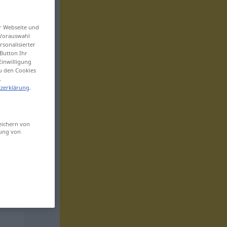
er Webseite und
 Vorauswahl
sonalisierter
Button Ihr
Einwilligung
zu den Cookies
.
zerklärung
.
eichern von
sung von