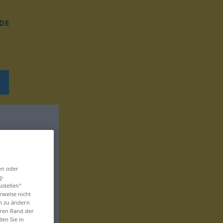
DE
en oder
g-
ustellen“
rweise nicht
en zu ändern
eren Rand der
den Sie in