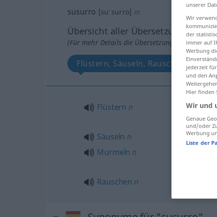
unserer Dat
susurro
[suˈsurro]
m
Wir verwend
kommunizier
Übersicht aller Übersetzungen
der statist
(Für mehr Details die Übersetzung anklicken/an
immer auf I
Werbung die
Einverständ
Flüstern, Säuseln, Rauschen, Murme
jederzeit f
und den Anp
Weitergehen
Hier finden
Wir und 
Flüstern
n
Genaue Geol
und/oder Zu
Werbung und
Säuseln
n
Liste der P
Murmeln
n
Rauschen
n