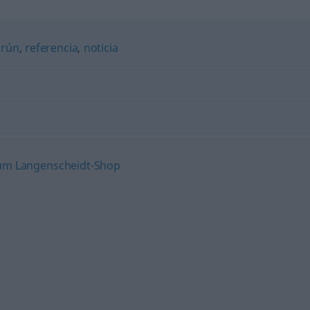
nrún
,
referencia
,
noticia