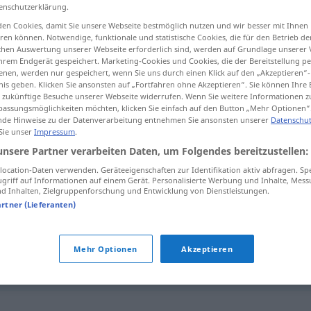
enschutzerklärung.
en Cookies, damit Sie unsere Webseite bestmöglich nutzen und wir besser mit Ihnen
en können. Notwendige, funktionale und statistische Cookies, die für den Betrieb d
ischen Auswertung unserer Webseite erforderlich sind, werden auf Grundlage unserer
tippen)
hrem Endgerät gespeichert. Marketing-Cookies und Cookies, die der Bereitstellung per
nen, werden nur gespeichert, wenn Sie uns durch einen Klick auf den „Akzeptieren“-
nis geben. Klicken Sie ansonsten auf „Fortfahren ohne Akzeptieren“. Sie können Ihre 
ln
ür zukünftige Besuche unserer Webseite widerrufen. Wenn Sie weitere Informationen 
assungsmöglichkeiten möchten, klicken Sie einfach auf den Button „Mehr Optionen“
de Hinweise zu der Datenverarbeitung entnehmen Sie ansonsten unserer
Datenschut
 Sie unser
Impressum
.
unsere Partner verarbeiten Daten, um Folgendes bereitzustellen:
susurro
(≈ cuchicheo)
ocation-Daten verwenden. Geräteeigenschaften zur Identifikation aktiv abfragen. Sp
griff auf Informationen auf einem Gerät. Personalisierte Werbung und Inhalte, Mes
 Inhalten, Zielgruppenforschung und Entwicklung von Dienstleistungen.
susurro
(≈ murmuro)
artner (Lieferanten)
Mehr Optionen
Akzeptieren
susurro
viento