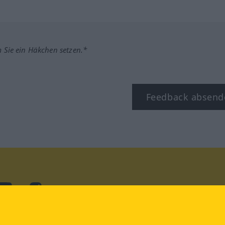
m Sie ein Häkchen setzen.*
Feedback absend
ook
YouTube
Instagram