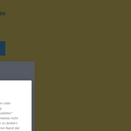
DE
en oder
g-
ustellen“
rweise nicht
en zu ändern
eren Rand der