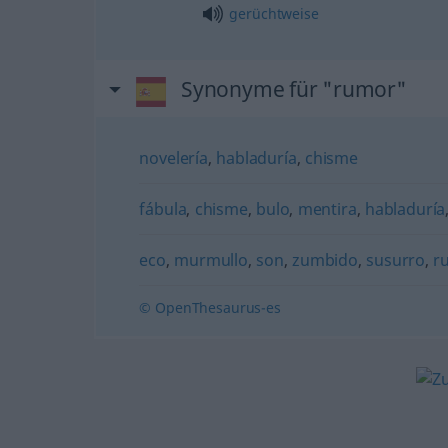
gerüchtweise
Synonyme für "rumor"
novelería
,
habladuría
,
chisme
fábula
,
chisme
,
bulo
,
mentira
,
habladuría
eco
,
murmullo
,
son
,
zumbido
,
susurro
,
r
© OpenThesaurus-es