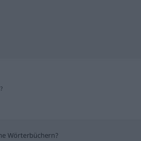
h?
ine Wörterbüchern?