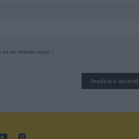
m Sie ein Häkchen setzen.*
Feedback absend
ook
YouTube
Instagram