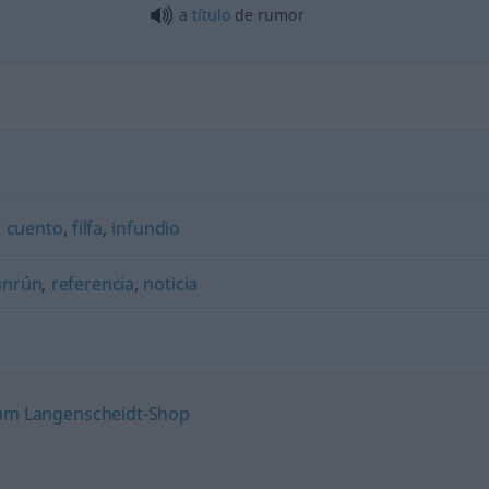
a
título
de rumor
,
cuento
,
filfa
,
infundio
unrún
,
referencia
,
noticia