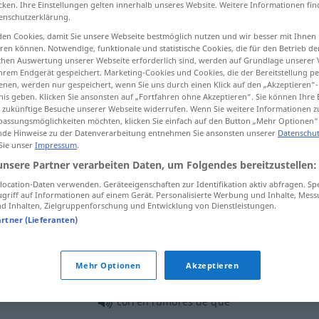
cken. Ihre Einstellungen gelten innerhalb unseres Website. Weitere Informationen fin
enschutzerklärung.
en Cookies, damit Sie unsere Webseite bestmöglich nutzen und wir besser mit Ihnen
en können. Notwendige, funktionale und statistische Cookies, die für den Betrieb d
ischen Auswertung unserer Webseite erforderlich sind, werden auf Grundlage unserer
tippen)
hrem Endgerät gespeichert. Marketing-Cookies und Cookies, die der Bereitstellung per
nen, werden nur gespeichert, wenn Sie uns durch einen Klick auf den „Akzeptieren“-
Geräusch
nis geben. Klicken Sie ansonsten auf „Fortfahren ohne Akzeptieren“. Sie können Ihre 
ür zukünftige Besuche unserer Webseite widerrufen. Wenn Sie weitere Informationen 
assungsmöglichkeiten möchten, klicken Sie einfach auf den Button „Mehr Optionen“
de Hinweise zu der Datenverarbeitung entnehmen Sie ansonsten unserer
Datenschut
 Sie unser
Impressum
.
rumor
unsere Partner verarbeiten Daten, um Folgendes bereitzustellen:
ocation-Daten verwenden. Geräteeigenschaften zur Identifikation aktiv abfragen. Sp
griff auf Informationen auf einem Gerät. Personalisierte Werbung und Inhalte, Mes
rumor
voces
 Inhalten, Zielgruppenforschung und Entwicklung von Dienstleistungen.
artner (Lieferanten)
rumor
(≈ ruido)
Mehr Optionen
Akzeptieren
corren rumores de que