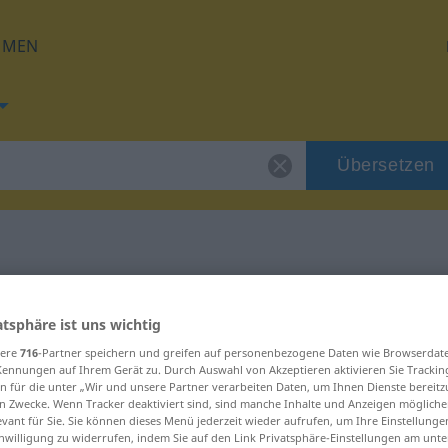
HMEN
Übersetzen
 für "rumor"
atsphäre ist uns wichtig
sere
716
-Partner speichern und greifen auf personenbezogene Daten wie Browserdat
Kennungen auf Ihrem Gerät zu. Durch Auswahl von Akzeptieren aktivieren Sie Trackin
n für die unter „Wir und unsere Partner verarbeiten Daten, um Ihnen Dienste bereitz
n Zwecke. Wenn Tracker deaktiviert sind, sind manche Inhalte und Anzeigen mögliche
evant für Sie. Sie können dieses Menü jederzeit wieder aufrufen, um Ihre Einstellung
inwilligung zu widerrufen, indem Sie auf den Link Privatsphäre-Einstellungen am unt