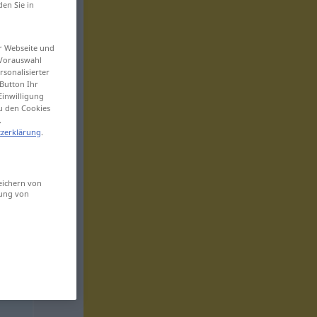
den Sie in
er Webseite und
 Vorauswahl
sonalisierter
Button Ihr
Einwilligung
zu den Cookies
.
zerklärung
.
eichern von
sung von