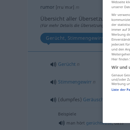
Webseite kli
rumor
[rruˈmɔr]
m
unserer Dat
Wir verwend
Übersicht aller Übersetzungen
kommunizier
der statist
(Für mehr Details die Übersetzung anklicken/an
immer auf I
Werbung die
Gerücht, Stimmengewirr, dumpfes 
Einverständ
jederzeit f
und den Anp
Weitergehen
Hier finden
Gerücht
n
Wir und 
Genaue Geol
und/oder Zu
Stimmengewirr
n
Werbung und
Liste der P
(dumpfes)
Geräusch
n
Beispiele
man hört
gerüchtweise
, dass