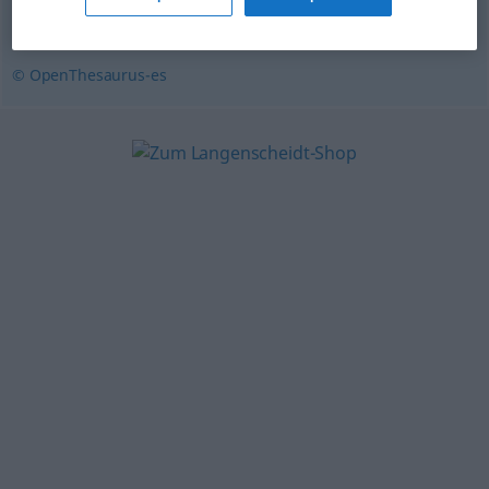
perecedero
,
precario
,
temporal
,
exiguo
,
fugaz
© OpenThesaurus-es