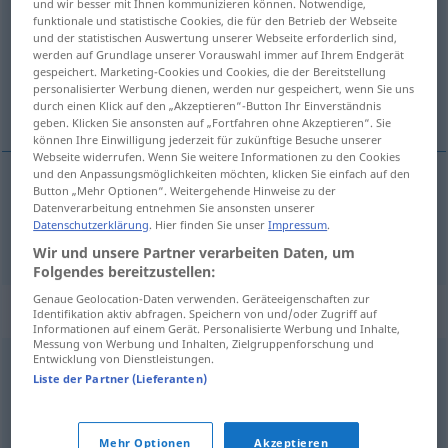
und wir besser mit Ihnen kommunizieren können. Notwendige,
funktionale und statistische Cookies, die für den Betrieb der Webseite
Übersicht aller Übersetzungen
und der statistischen Auswertung unserer Webseite erforderlich sind,
werden auf Grundlage unserer Vorauswahl immer auf Ihrem Endgerät
(Für mehr Details die Übersetzung anklicken/antippen)
gespeichert. Marketing-Cookies und Cookies, die der Bereitstellung
personalisierter Werbung dienen, werden nur gespeichert, wenn Sie uns
gedrängt, kurz, knapp
durch einen Klick auf den „Akzeptieren“-Button Ihr Einverständnis
geben. Klicken Sie ansonsten auf „Fortfahren ohne Akzeptieren“. Sie
können Ihre Einwilligung jederzeit für zukünftige Besuche unserer
Webseite widerrufen. Wenn Sie weitere Informationen zu den Cookies
und den Anpassungsmöglichkeiten möchten, klicken Sie einfach auf den
Button „Mehr Optionen“. Weitergehende Hinweise zu der
gedrängt
,
kurz
,
knapp
sucinto
Datenverarbeitung entnehmen Sie ansonsten unserer
Datenschutzerklärung
. Hier finden Sie unser
Impressum
.
Wir und unsere Partner verarbeiten Daten, um
Folgendes bereitzustellen:
Genaue Geolocation-Daten verwenden. Geräteeigenschaften zur
Synonyme für "sucinto"
Identifikation aktiv abfragen. Speichern von und/oder Zugriff auf
Informationen auf einem Gerät. Personalisierte Werbung und Inhalte,
Messung von Werbung und Inhalten, Zielgruppenforschung und
Entwicklung von Dienstleistungen.
lacónico
,
escueto
,
conciso
,
parco
,
breve
,
abreviado
,
Liste der Partner (Lieferanten)
cortante
,
seco
,
sobrio
,
reducido
,
corto
,
efímero
,
momentáneo
,
pasajero
,
transitorio
,
limitado
,
Mehr Optionen
Akzeptieren