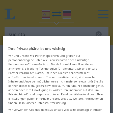
Ihre Privatsphäre ist uns wichtig
Spanisch-Deutsch Wörterbuch
sucinto
Wir und unsere
716
-Partner speichern und greifen auf
personenbezogene Daten wie Browserdaten oder eindeutige
Spanisch-Deutsch Übersetzung für
Kennungen auf Ihrem Gerät zu. Durch Auswahl von Akzeptieren
"sucinto"
aktivieren Sie Tracking-Technologien für die unter „Wir und unsere
Partner verarbeiten Daten, um Ihnen Dienste bereitzustellen“
aufgeführten Zwecke. Wenn Tracker deaktiviert sind, sind manche
Inhalte und Anzeigen möglicherweise nicht mehr so relevant für Sie. Sie
"sucinto" Deutsch Übersetzung
können dieses Menü jederzeit wieder aufrufen, um Ihre Einstellungen zu
ändern oder Ihre Einwilligung zu widerrufen, indem Sie auf den Link
Privatsphäre-Einstellungen am unteren Rand der Webseite klicken. Ihre
„sucinto“
: adjetivo
Einstellungen gelten innerhalb unseres Website. Weitere Informationen
finden Sie in unserer Datenschutzerklärung.
Wir verwenden Cookies, damit Sie unsere Webseite bestmöglich nutzen
sucinto
[suˈθinto]
adj