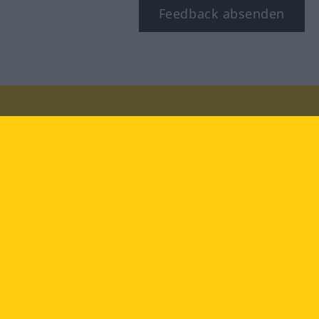
Feedback absenden
Besuchen Sie uns auf:
facebook
YouTube
Instagram
Langenscheidt
NUTZUNGSBEDINGUNGEN
DATENSCHUTZBESTIMMUNGEN