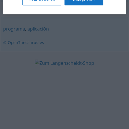
Synonyme für "software"
programa
,
aplicación
© OpenThesaurus-es