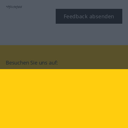
*Pflichtfeld
Feedback absenden
Besuchen Sie uns auf:
facebook
YouTube
Instagram
Langenscheidt
NUTZUNGSBEDINGUNGEN