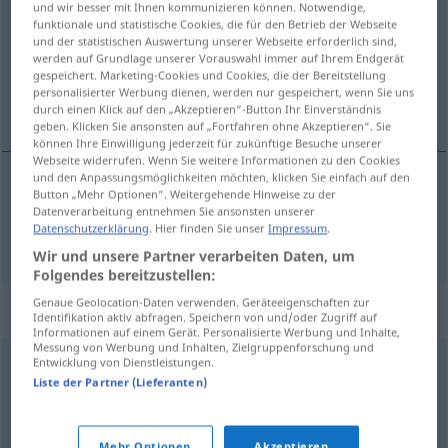
und wir besser mit Ihnen kommunizieren können. Notwendige,
funktionale und statistische Cookies, die für den Betrieb der Webseite
Übersicht aller Übersetzungen
und der statistischen Auswertung unserer Webseite erforderlich sind,
werden auf Grundlage unserer Vorauswahl immer auf Ihrem Endgerät
(Für mehr Details die Übersetzung anklicken/antippen)
gespeichert. Marketing-Cookies und Cookies, die der Bereitstellung
personalisierter Werbung dienen, werden nur gespeichert, wenn Sie uns
Software
durch einen Klick auf den „Akzeptieren“-Button Ihr Einverständnis
geben. Klicken Sie ansonsten auf „Fortfahren ohne Akzeptieren“. Sie
können Ihre Einwilligung jederzeit für zukünftige Besuche unserer
Webseite widerrufen. Wenn Sie weitere Informationen zu den Cookies
und den Anpassungsmöglichkeiten möchten, klicken Sie einfach auf den
Button „Mehr Optionen“. Weitergehende Hinweise zu der
Software
f
software
INFORM
Datenverarbeitung entnehmen Sie ansonsten unserer
Datenschutzerklärung
. Hier finden Sie unser
Impressum
.
Wir und unsere Partner verarbeiten Daten, um
Folgendes bereitzustellen:
Genaue Geolocation-Daten verwenden. Geräteeigenschaften zur
Beispielsätze für "software"
Identifikation aktiv abfragen. Speichern von und/oder Zugriff auf
Informationen auf einem Gerät. Personalisierte Werbung und Inhalte,
Messung von Werbung und Inhalten, Zielgruppenforschung und
Entwicklung von Dienstleistungen.
paquete
de software
Liste der Partner (Lieferanten)
Softwarepaket
n
Mehr Optionen
Akzeptieren