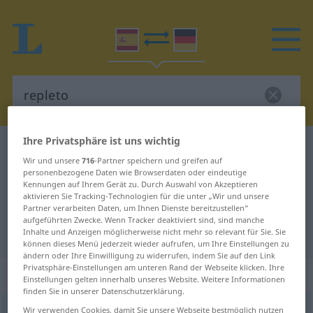
Ihre Privatsphäre ist uns wichtig
Spanisch-Deutsch Wörterbuch
repleto
Wir und unsere
716
-Partner speichern und greifen auf
Spanisch-Deutsch Übersetzung für
personenbezogene Daten wie Browserdaten oder eindeutige
Kennungen auf Ihrem Gerät zu. Durch Auswahl von Akzeptieren
"repleto"
aktivieren Sie Tracking-Technologien für die unter „Wir und unsere
Partner verarbeiten Daten, um Ihnen Dienste bereitzustellen“
aufgeführten Zwecke. Wenn Tracker deaktiviert sind, sind manche
"repleto" Deutsch Übersetzung
Inhalte und Anzeigen möglicherweise nicht mehr so relevant für Sie. Sie
können dieses Menü jederzeit wieder aufrufen, um Ihre Einstellungen zu
ändern oder Ihre Einwilligung zu widerrufen, indem Sie auf den Link
Privatsphäre-Einstellungen am unteren Rand der Webseite klicken. Ihre
„repleto“
: adjetivo
Einstellungen gelten innerhalb unseres Website. Weitere Informationen
finden Sie in unserer Datenschutzerklärung.
repleto
Wir verwenden Cookies, damit Sie unsere Webseite bestmöglich nutzen
[rrɛˈpleto]
adj