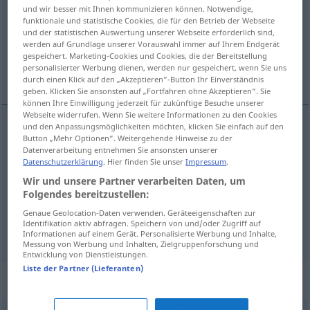
und wir besser mit Ihnen kommunizieren können. Notwendige,
funktionale und statistische Cookies, die für den Betrieb der Webseite
Übersicht aller Übersetzungen
und der statistischen Auswertung unserer Webseite erforderlich sind,
(Für mehr Details die Übersetzung anklicken/antippen)
werden auf Grundlage unserer Vorauswahl immer auf Ihrem Endgerät
gespeichert. Marketing-Cookies und Cookies, die der Bereitstellung
personalisierter Werbung dienen, werden nur gespeichert, wenn Sie uns
überfüllt, überladen, bis oben hin voll
durch einen Klick auf den „Akzeptieren“-Button Ihr Einverständnis
geben. Klicken Sie ansonsten auf „Fortfahren ohne Akzeptieren“. Sie
können Ihre Einwilligung jederzeit für zukünftige Besuche unserer
Webseite widerrufen. Wenn Sie weitere Informationen zu den Cookies
und den Anpassungsmöglichkeiten möchten, klicken Sie einfach auf den
Button „Mehr Optionen“. Weitergehende Hinweise zu der
überfüllt
repleto
Datenverarbeitung entnehmen Sie ansonsten unserer
Datenschutzerklärung
. Hier finden Sie unser
Impressum
.
überladen
repleto
(≈ sobrecargado)
Wir und unsere Partner verarbeiten Daten, um
Folgendes bereitzustellen:
(bis
oben
hin)
voll
(
von
)
repleto
de
(≈ a tope)
Genaue Geolocation-Daten verwenden. Geräteeigenschaften zur
Identifikation aktiv abfragen. Speichern von und/oder Zugriff auf
Informationen auf einem Gerät. Personalisierte Werbung und Inhalte,
Messung von Werbung und Inhalten, Zielgruppenforschung und
Entwicklung von Dienstleistungen.
Liste der Partner (Lieferanten)
Synonyme für "repleto"