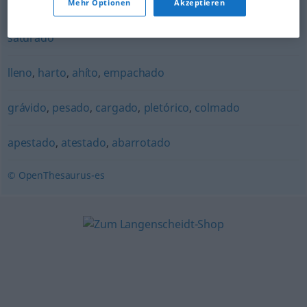
Mehr Optionen
Akzeptieren
testo
,
lleno
,
atestado
,
colmado
,
completo
,
henchido
,
saturado
lleno
,
harto
,
ahíto
,
empachado
grávido
,
pesado
,
cargado
,
pletórico
,
colmado
apestado
,
atestado
,
abarrotado
© OpenThesaurus-es