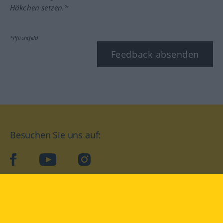
Häkchen setzen.*
*Pflichtfeld
Feedback absenden
Besuchen Sie uns auf:
facebook
YouTube
Instagram
Langenscheidt