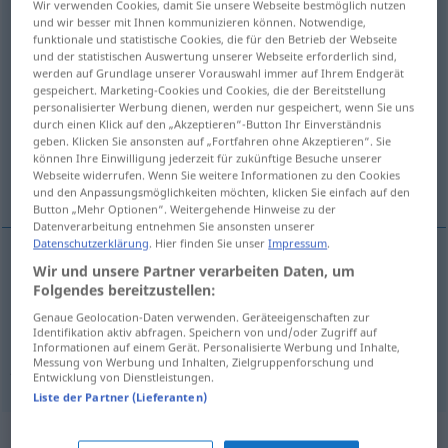
Wir verwenden Cookies, damit Sie unsere Webseite bestmöglich nutzen
und wir besser mit Ihnen kommunizieren können. Notwendige,
Übersicht aller Übersetzungen
funktionale und statistische Cookies, die für den Betrieb der Webseite
und der statistischen Auswertung unserer Webseite erforderlich sind,
(Für mehr Details die Übersetzung anklicken/antippen)
werden auf Grundlage unserer Vorauswahl immer auf Ihrem Endgerät
gespeichert. Marketing-Cookies und Cookies, die der Bereitstellung
bekannt machen geben, veröffentlichen,
personalisierter Werbung dienen, werden nur gespeichert, wenn Sie uns
durch einen Klick auf den „Akzeptieren“-Button Ihr Einverständnis
herausgeben
geben. Klicken Sie ansonsten auf „Fortfahren ohne Akzeptieren“. Sie
können Ihre Einwilligung jederzeit für zukünftige Besuche unserer
Webseite widerrufen. Wenn Sie weitere Informationen zu den Cookies
publizieren
und den Anpassungsmöglichkeiten möchten, klicken Sie einfach auf den
Button „Mehr Optionen“. Weitergehende Hinweise zu der
Datenverarbeitung entnehmen Sie ansonsten unserer
Datenschutzerklärung
. Hier finden Sie unser
Impressum
.
Wir und unsere Partner verarbeiten Daten, um
bekannt
machen
o
geben
publicar
Folgendes bereitzustellen:
Genaue Geolocation-Daten verwenden. Geräteeigenschaften zur
veröffentlichen
,
herausgeben
,
publizieren
Identifikation aktiv abfragen. Speichern von und/oder Zugriff auf
Informationen auf einem Gerät. Personalisierte Werbung und Inhalte,
Messung von Werbung und Inhalten, Zielgruppenforschung und
publicar
libro
Entwicklung von Dienstleistungen.
Liste der Partner (Lieferanten)
Beispielsätze für "publicar"