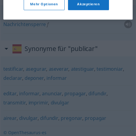
Mehr Optionen
Akzeptieren
prohibición
de
transmitir
o
publicar informaciones
Nachrichtensperre
f
Synonyme für "publicar"
testificar
,
asegurar
,
aseverar
,
atestiguar
,
testimoniar
,
declarar
,
deponer
,
informar
editar
,
informar
,
anunciar
,
propagar
,
difundir
,
transmitir
,
imprimir
,
divulgar
airear
,
divulgar
,
difundir
,
pregonar
,
propagar
© OpenThesaurus-es