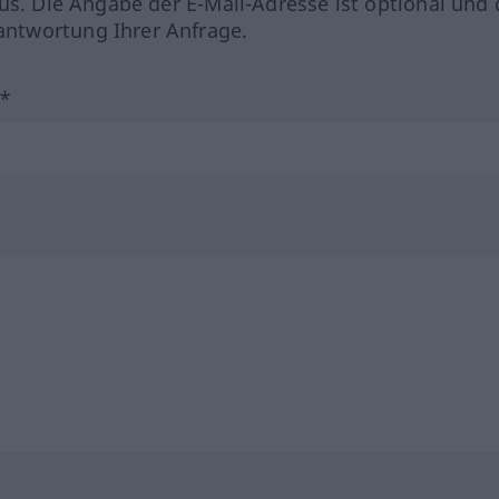
us. Die Angabe der E-Mail-Adresse ist optional und 
ntwortung Ihrer Anfrage.
?*