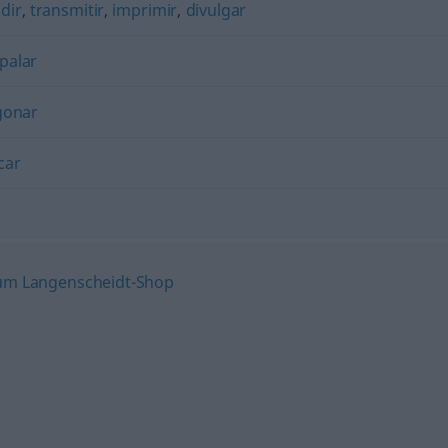
dir
,
transmitir
,
imprimir
,
divulgar
palar
gonar
car