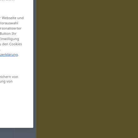
er Webseite und
 Vorauswahl
sonalisierter
Button Ihr
Einwilligung
zu den Cookies
.
zerklärung
.
eichern von
sung von