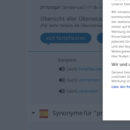
unserer Dat
propagar
[propaˈɣar]
v/t
(&
v/r
)
Wir verwend
kommunizier
Übersicht aller Übersetzungen
der statist
(Für mehr Details die Übersetzung anklicken/an
immer auf I
Werbung die
Einverständ
sich fortpflanzen
sich verme
jederzeit f
und den Anp
Weitergehen
Hier finden
Beispiele
Wir und 
(sich)
fortpflanzen
Genaue Geol
und/oder Zu
(sich)
vermehren
Werbung und
Liste der P
(sich)
verbreiten
Synonyme für "propagar"