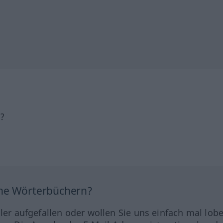
h?
ine Wörterbüchern?
hler aufgefallen oder wollen Sie uns einfach mal lob