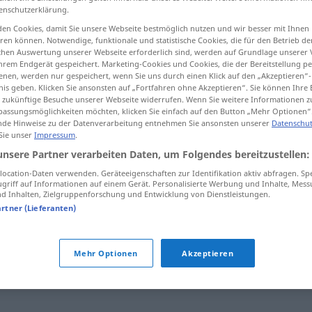
enschutzerklärung.
en Cookies, damit Sie unsere Webseite bestmöglich nutzen und wir besser mit Ihnen
en können. Notwendige, funktionale und statistische Cookies, die für den Betrieb d
ischen Auswertung unserer Webseite erforderlich sind, werden auf Grundlage unserer
tippen)
hrem Endgerät gespeichert. Marketing-Cookies und Cookies, die der Bereitstellung per
nen, werden nur gespeichert, wenn Sie uns durch einen Klick auf den „Akzeptieren“-
nis geben. Klicken Sie ansonsten auf „Fortfahren ohne Akzeptieren“. Sie können Ihre 
hren
sich verbreiten
ür zukünftige Besuche unserer Webseite widerrufen. Wenn Sie weitere Informationen 
assungsmöglichkeiten möchten, klicken Sie einfach auf den Button „Mehr Optionen“
de Hinweise zu der Datenverarbeitung entnehmen Sie ansonsten unserer
Datenschut
 Sie unser
Impressum
.
unsere Partner verarbeiten Daten, um Folgendes bereitzustellen:
(≈ reproducir)
propagar(se)
ocation-Daten verwenden. Geräteeigenschaften zur Identifikation aktiv abfragen. Sp
griff auf Informationen auf einem Gerät. Personalisierte Werbung und Inhalte, Mes
(≈ multiplicar)
propagar(se)
 Inhalten, Zielgruppenforschung und Entwicklung von Dienstleistungen.
artner (Lieferanten)
(≈ extender)
propagar(se)
Mehr Optionen
Akzeptieren