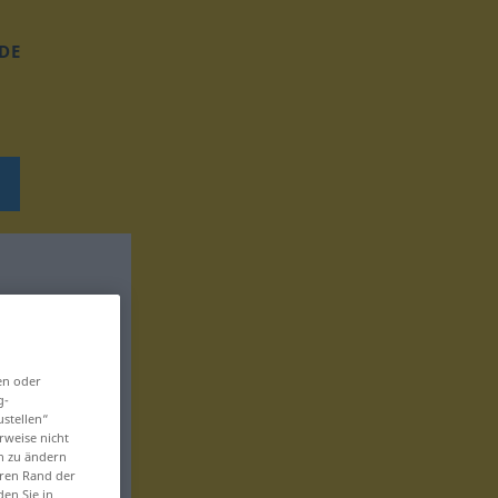
DE
en oder
g-
ustellen“
rweise nicht
en zu ändern
eren Rand der
den Sie in