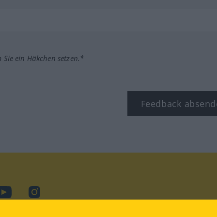
m Sie ein Häkchen setzen.*
Feedback absend
ook
YouTube
Instagram