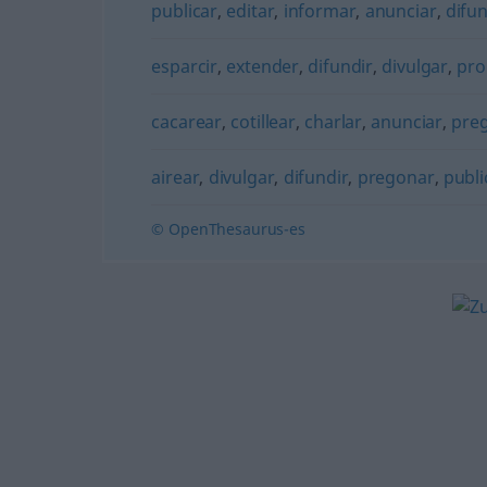
publicar
,
editar
,
informar
,
anunciar
,
difun
esparcir
,
extender
,
difundir
,
divulgar
,
pro
cacarear
,
cotillear
,
charlar
,
anunciar
,
pre
airear
,
divulgar
,
difundir
,
pregonar
,
publi
© OpenThesaurus-es