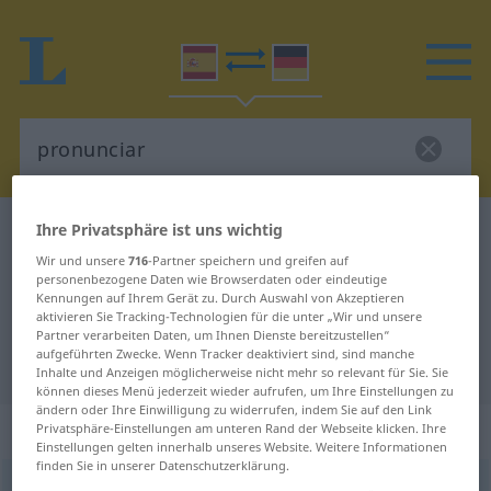
Ihre Privatsphäre ist uns wichtig
Spanisch-Deutsch Wörterbuch
pronunciar
Wir und unsere
716
-Partner speichern und greifen auf
Spanisch-Deutsch Übersetzung für
personenbezogene Daten wie Browserdaten oder eindeutige
"pronunciar"
Kennungen auf Ihrem Gerät zu. Durch Auswahl von Akzeptieren
aktivieren Sie Tracking-Technologien für die unter „Wir und unsere
Partner verarbeiten Daten, um Ihnen Dienste bereitzustellen“
aufgeführten Zwecke. Wenn Tracker deaktiviert sind, sind manche
"pronunciar" Deutsch Übersetzung
Inhalte und Anzeigen möglicherweise nicht mehr so relevant für Sie. Sie
können dieses Menü jederzeit wieder aufrufen, um Ihre Einstellungen zu
ändern oder Ihre Einwilligung zu widerrufen, indem Sie auf den Link
„pronunciar“
: verbo transitivo
Privatsphäre-Einstellungen am unteren Rand der Webseite klicken. Ihre
Einstellungen gelten innerhalb unseres Website. Weitere Informationen
finden Sie in unserer Datenschutzerklärung.
pronunciar
[pronunˈθĭar]
v/t