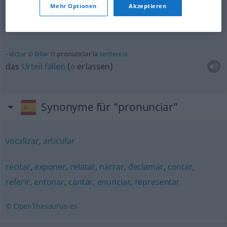
Mehr Optionen
Akzeptieren
pronunciar la
sentencia
das
Urteil
sprechen
o
o
dictar
fallar
pronunciar la
sentencia
das
Urteil
fällen
(
o
erlassen)
Synonyme für "pronunciar"
vocalizar
,
articular
recitar
,
exponer
,
relatar
,
narrar
,
declamar
,
contar
,
referir
,
entonar
,
cantar
,
enunciar
,
representar
© OpenThesaurus-es