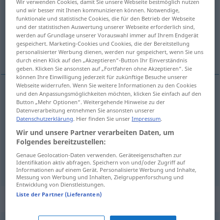
Wir verwenden Cookies, damit Sie unsere Webseite bestmöglich nutzen
und wir besser mit Ihnen kommunizieren können. Notwendige,
Übersicht aller Übersetzungen
funktionale und statistische Cookies, die für den Betrieb der Webseite
und der statistischen Auswertung unserer Webseite erforderlich sind,
(Für mehr Details die Übersetzung anklicken/antippen)
werden auf Grundlage unserer Vorauswahl immer auf Ihrem Endgerät
gespeichert. Marketing-Cookies und Cookies, die der Bereitstellung
aussprechen, halten, fällen, verkünden
personalisierter Werbung dienen, werden nur gespeichert, wenn Sie uns
durch einen Klick auf den „Akzeptieren“-Button Ihr Einverständnis
geben. Klicken Sie ansonsten auf „Fortfahren ohne Akzeptieren“. Sie
können Ihre Einwilligung jederzeit für zukünftige Besuche unserer
Webseite widerrufen. Wenn Sie weitere Informationen zu den Cookies
und den Anpassungsmöglichkeiten möchten, klicken Sie einfach auf den
aussprechen
pronunciar
palabra
Button „Mehr Optionen“. Weitergehende Hinweise zu der
Datenverarbeitung entnehmen Sie ansonsten unserer
Datenschutzerklärung
. Hier finden Sie unser
Impressum
.
halten
pronunciar
discurso
Wir und unsere Partner verarbeiten Daten, um
Folgendes bereitzustellen:
fällen
,
verkünden
pronunciar
sentencia
Genaue Geolocation-Daten verwenden. Geräteeigenschaften zur
Identifikation aktiv abfragen. Speichern von und/oder Zugriff auf
Informationen auf einem Gerät. Personalisierte Werbung und Inhalte,
Messung von Werbung und Inhalten, Zielgruppenforschung und
Entwicklung von Dienstleistungen.
Liste der Partner (Lieferanten)
Beispielsätze für "pronunciar"