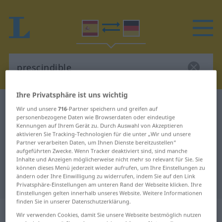
Ihre Privatsphäre ist uns wichtig
Spanisch-Deutsch Wörterbuch
prescindible
Wir und unsere
716
-Partner speichern und greifen auf
personenbezogene Daten wie Browserdaten oder eindeutige
Spanisch-Deutsch Übersetzung für
Kennungen auf Ihrem Gerät zu. Durch Auswahl von Akzeptieren
"prescindible"
aktivieren Sie Tracking-Technologien für die unter „Wir und unsere
Partner verarbeiten Daten, um Ihnen Dienste bereitzustellen“
aufgeführten Zwecke. Wenn Tracker deaktiviert sind, sind manche
Inhalte und Anzeigen möglicherweise nicht mehr so relevant für Sie. Sie
"prescindible" Deutsch
können dieses Menü jederzeit wieder aufrufen, um Ihre Einstellungen zu
ändern oder Ihre Einwilligung zu widerrufen, indem Sie auf den Link
Übersetzung
Privatsphäre-Einstellungen am unteren Rand der Webseite klicken. Ihre
Einstellungen gelten innerhalb unseres Website. Weitere Informationen
finden Sie in unserer Datenschutzerklärung.
„prescindible“
: adjetivo
Wir verwenden Cookies, damit Sie unsere Webseite bestmöglich nutzen