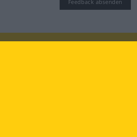
Feedback absenden
Besuchen Sie uns auf:
facebook
YouTube
Instagram
Langenscheidt
NUTZUNGSBEDINGUNGEN
DATENSCHUTZBESTIMMUNGEN