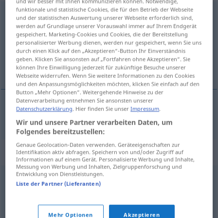
und wir besser mit Ihnen kommunizieren können. Notwendige,
funktionale und statistische Cookies, die für den Betrieb der Webseite
prescindible
[presθinˈdiβle]
adj
und der statistischen Auswertung unserer Webseite erforderlich sind,
werden auf Grundlage unserer Vorauswahl immer auf Ihrem Endgerät
Übersicht aller Übersetzungen
gespeichert. Marketing-Cookies und Cookies, die der Bereitstellung
personalisierter Werbung dienen, werden nur gespeichert, wenn Sie uns
(Für mehr Details die Übersetzung anklicken/antippen)
durch einen Klick auf den „Akzeptieren“-Button Ihr Einverständnis
geben. Klicken Sie ansonsten auf „Fortfahren ohne Akzeptieren“. Sie
entbehrlich
können Ihre Einwilligung jederzeit für zukünftige Besuche unserer
Webseite widerrufen. Wenn Sie weitere Informationen zu den Cookies
und den Anpassungsmöglichkeiten möchten, klicken Sie einfach auf den
Button „Mehr Optionen“. Weitergehende Hinweise zu der
Datenverarbeitung entnehmen Sie ansonsten unserer
Datenschutzerklärung
. Hier finden Sie unser
Impressum
.
entbehrlich
prescindible
Wir und unsere Partner verarbeiten Daten, um
Folgendes bereitzustellen:
Genaue Geolocation-Daten verwenden. Geräteeigenschaften zur
Synonyme für "prescindible"
Identifikation aktiv abfragen. Speichern von und/oder Zugriff auf
Informationen auf einem Gerät. Personalisierte Werbung und Inhalte,
Messung von Werbung und Inhalten, Zielgruppenforschung und
Entwicklung von Dienstleistungen.
Liste der Partner (Lieferanten)
accesorio
,
circunstancial
,
complemento
,
secundario
,
utensilio
,
complementario
,
suplemento
,
adminículo
,
accidental
,
auxiliar
Mehr Optionen
Akzeptieren