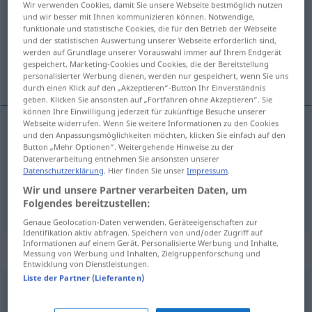
Wir verwenden Cookies, damit Sie unsere Webseite bestmöglich nutzen
und wir besser mit Ihnen kommunizieren können. Notwendige,
Übersicht aller Übersetzungen
funktionale und statistische Cookies, die für den Betrieb der Webseite
und der statistischen Auswertung unserer Webseite erforderlich sind,
(Für mehr Details die Übersetzung anklicken/antippen)
werden auf Grundlage unserer Vorauswahl immer auf Ihrem Endgerät
gespeichert. Marketing-Cookies und Cookies, die der Bereitstellung
zufällig, unwesentlich
personalisierter Werbung dienen, werden nur gespeichert, wenn Sie uns
durch einen Klick auf den „Akzeptieren“-Button Ihr Einverständnis
geben. Klicken Sie ansonsten auf „Fortfahren ohne Akzeptieren“. Sie
können Ihre Einwilligung jederzeit für zukünftige Besuche unserer
Webseite widerrufen. Wenn Sie weitere Informationen zu den Cookies
und den Anpassungsmöglichkeiten möchten, klicken Sie einfach auf den
zufällig
accidental
(≈ casual)
Button „Mehr Optionen“. Weitergehende Hinweise zu der
Datenverarbeitung entnehmen Sie ansonsten unserer
Datenschutzerklärung
. Hier finden Sie unser
Impressum
.
unwesentlich
accidental
(≈ no esencial)
Wir und unsere Partner verarbeiten Daten, um
Folgendes bereitzustellen:
Genaue Geolocation-Daten verwenden. Geräteeigenschaften zur
Identifikation aktiv abfragen. Speichern von und/oder Zugriff auf
Informationen auf einem Gerät. Personalisierte Werbung und Inhalte,
Synonyme für "accidental"
Messung von Werbung und Inhalten, Zielgruppenforschung und
Entwicklung von Dienstleistungen.
Liste der Partner (Lieferanten)
episódico
,
anecdótico
,
secundario
,
circunstancial
,