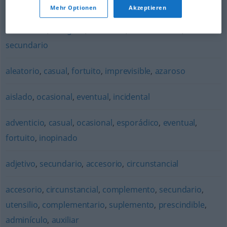
incidental
,
pasajero
Mehr Optionen
Akzeptieren
anecdótico
,
marginal
,
accesorio
,
circunstancial
,
secundario
aleatorio
,
casual
,
fortuito
,
imprevisible
,
azaroso
aislado
,
ocasional
,
eventual
,
incidental
adventicio
,
casual
,
ocasional
,
esporádico
,
eventual
,
fortuito
,
inopinado
adjetivo
,
secundario
,
accesorio
,
circunstancial
accesorio
,
circunstancial
,
complemento
,
secundario
,
utensilio
,
complementario
,
suplemento
,
prescindible
,
adminículo
,
auxiliar