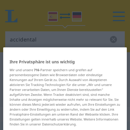
Spanisch-Deutsch Wörterbuch
accidental
Ihre Privatsphäre ist uns wichtig
Spanisch-Deutsch Übersetzung für
Wir und unsere
716
-Partner speichern und greifen auf
personenbezogene Daten wie Browserdaten oder eindeutige
"accidental"
Kennungen auf Ihrem Gerät zu. Durch Auswahl von Akzeptieren
aktivieren Sie Tracking-Technologien für die unter „Wir und unsere
Partner verarbeiten Daten, um Ihnen Dienste bereitzustellen“
aufgeführten Zwecke. Wenn Tracker deaktiviert sind, sind manche
"accidental" Deutsch Übersetzung
Inhalte und Anzeigen möglicherweise nicht mehr so relevant für Sie. Sie
können dieses Menü jederzeit wieder aufrufen, um Ihre Einstellungen zu
ändern oder Ihre Einwilligung zu widerrufen, indem Sie auf den Link
„accidental“
: adjetivo
Privatsphäre-Einstellungen am unteren Rand der Webseite klicken. Ihre
Einstellungen gelten innerhalb unseres Website. Weitere Informationen
finden Sie in unserer Datenschutzerklärung.
accidental
[aɣθiðenˈtal]
adj