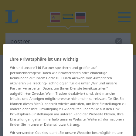
Ihre Privatsphäre ist uns wichtig
Spanisch-Deutsch Wörterbuch
postrer
Wir und unsere
716
-Partner speichern und greifen auf
Spanisch-Deutsch Übersetzung für
personenbezogene Daten wie Browserdaten oder eindeutige
Kennungen auf Ihrem Gerät zu. Durch Auswahl von Akzeptieren
"postrer"
aktivieren Sie Tracking-Technologien für die unter „Wir und unsere
Partner verarbeiten Daten, um Ihnen Dienste bereitzustellen“
aufgeführten Zwecke. Wenn Tracker deaktiviert sind, sind manche
Inhalte und Anzeigen möglicherweise nicht mehr so relevant für Sie. Sie
"postrer" Deutsch Übersetzung
können dieses Menü jederzeit wieder aufrufen, um Ihre Einstellungen zu
ändern oder Ihre Einwilligung zu widerrufen, indem Sie auf den Link
Privatsphäre-Einstellungen am unteren Rand der Webseite klicken. Ihre
„postrer“
: adjetivo
Einstellungen gelten innerhalb unseres Website. Weitere Informationen
finden Sie in unserer Datenschutzerklärung.
Wir verwenden Cookies, damit Sie unsere Webseite bestmöglich nutzen
postrer
[pɔsˈtrɛr]
adj
,
postrero
[pɔsˈtrero]
adj