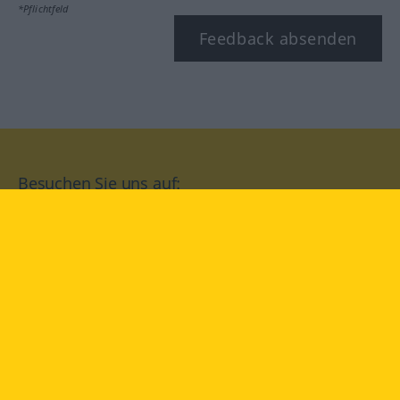
*Pflichtfeld
Feedback absenden
Besuchen Sie uns auf:
facebook
YouTube
Instagram
Langenscheidt
NUTZUNGSBEDINGUNGEN