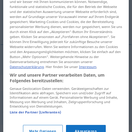
und wir besser mit Ihnen kommunizieren können. Notwendige,
funktionale und statistische Cookies, die für den Betrieb der Webseite
Übersicht aller Übersetzungen
und der statistischen Auswertung unserer Webseite erforderlich sind,
werden auf Grundlage unserer Vorauswahl immer auf Ihrem Endgerät
(Für mehr Details die Übersetzung anklicken/antippen)
gespeichert. Marketing-Cookies und Cookies, die der Bereitstellung
personalisierter Werbung dienen, werden nur gespeichert, wenn Sie uns
letztes
durch einen Klick auf den „Akzeptieren“-Button Ihr Einverständnis
geben. Klicken Sie ansonsten auf „Fortfahren ohne Akzeptieren“. Sie
können Ihre Einwilligung jederzeit für zukünftige Besuche unserer
Webseite widerrufen. Wenn Sie weitere Informationen zu den Cookies
und den Anpassungsmöglichkeiten möchten, klicken Sie einfach auf den
Button „Mehr Optionen“. Weitergehende Hinweise zu der
letzte(r, -s)
postrer
Datenverarbeitung entnehmen Sie ansonsten unserer
Datenschutzerklärung
. Hier finden Sie unser
Impressum
.
Wir und unsere Partner verarbeiten Daten, um
Folgendes bereitzustellen:
Beispielsätze für "postrer"
Genaue Geolocation-Daten verwenden. Geräteeigenschaften zur
Identifikation aktiv abfragen. Speichern von und/oder Zugriff auf
Informationen auf einem Gerät. Personalisierte Werbung und Inhalte,
recoger
el postrer
suspiro
de
alguien
Messung von Werbung und Inhalten, Zielgruppenforschung und
Entwicklung von Dienstleistungen.
jemandem in der
Todesstunde
zur
Seite
stehen
Liste der Partner (Lieferanten)
Mehr Optionen
Akzeptieren