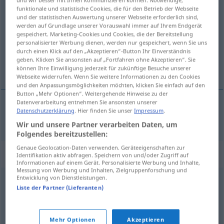
funktionale und statistische Cookies, die für den Betrieb der Webseite
pifiar
[piˈfĭar]
v/t
&
v/i
FAM
FIG
und der statistischen Auswertung unserer Webseite erforderlich sind,
werden auf Grundlage unserer Vorauswahl immer auf Ihrem Endgerät
Übersicht aller Übersetzungen
gespeichert. Marketing-Cookies und Cookies, die der Bereitstellung
personalisierter Werbung dienen, werden nur gespeichert, wenn Sie uns
(Für mehr Details die Übersetzung anklicken/antippen)
durch einen Klick auf den „Akzeptieren“-Button Ihr Einverständnis
geben. Klicken Sie ansonsten auf „Fortfahren ohne Akzeptieren“. Sie
einen Bock schießen
können Ihre Einwilligung jederzeit für zukünftige Besuche unserer
Webseite widerrufen. Wenn Sie weitere Informationen zu den Cookies
und den Anpassungsmöglichkeiten möchten, klicken Sie einfach auf den
Button „Mehr Optionen“. Weitergehende Hinweise zu der
Datenverarbeitung entnehmen Sie ansonsten unserer
Datenschutzerklärung
. Hier finden Sie unser
Impressum
.
einen
Bock
schießen
pifiar
Wir und unsere Partner verarbeiten Daten, um
Folgendes bereitzustellen:
Genaue Geolocation-Daten verwenden. Geräteeigenschaften zur
Synonyme für "pifiar"
Identifikation aktiv abfragen. Speichern von und/oder Zugriff auf
Informationen auf einem Gerät. Personalisierte Werbung und Inhalte,
Messung von Werbung und Inhalten, Zielgruppenforschung und
Entwicklung von Dienstleistungen.
fallar
,
errar
,
fracasar
,
malograrse
,
frustrarse
,
Liste der Partner (Lieferanten)
estropearse
,
marrar
,
abortar
,
patinar
,
equivocarse
Mehr Optionen
Akzeptieren