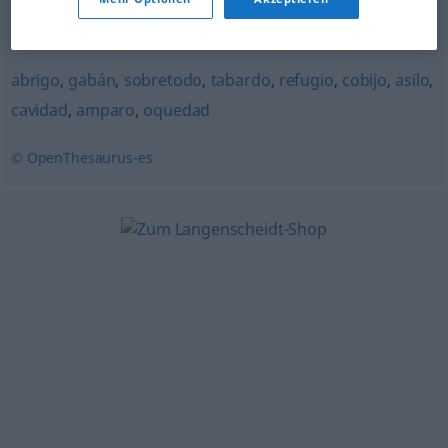
abrigo
,
capote
,
chaqueta
abrigo
,
gabán
,
sobretodo
,
tabardo
,
refugio
,
cobijo
,
asilo
,
cavidad
,
amparo
,
oquedad
© OpenThesaurus-es