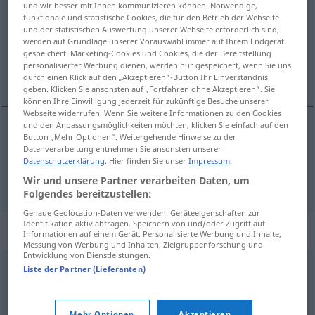
und wir besser mit Ihnen kommunizieren können. Notwendige,
funktionale und statistische Cookies, die für den Betrieb der Webseite
Übersicht aller Übersetzungen
und der statistischen Auswertung unserer Webseite erforderlich sind,
werden auf Grundlage unserer Vorauswahl immer auf Ihrem Endgerät
(Für mehr Details die Übersetzung anklicken/antippen)
gespeichert. Marketing-Cookies und Cookies, die der Bereitstellung
personalisierter Werbung dienen, werden nur gespeichert, wenn Sie uns
Pelzjacke, Winterjacke mit Pelzkragen
durch einen Klick auf den „Akzeptieren“-Button Ihr Einverständnis
geben. Klicken Sie ansonsten auf „Fortfahren ohne Akzeptieren“. Sie
können Ihre Einwilligung jederzeit für zukünftige Besuche unserer
Webseite widerrufen. Wenn Sie weitere Informationen zu den Cookies
und den Anpassungsmöglichkeiten möchten, klicken Sie einfach auf den
Button „Mehr Optionen“. Weitergehende Hinweise zu der
Pelzjacke
f
pelliza
Datenverarbeitung entnehmen Sie ansonsten unserer
Datenschutzerklärung
. Hier finden Sie unser
Impressum
.
Winterjacke
f
mit
Pelzkragen
pelliza
Wir und unsere Partner verarbeiten Daten, um
Folgendes bereitzustellen:
Genaue Geolocation-Daten verwenden. Geräteeigenschaften zur
Identifikation aktiv abfragen. Speichern von und/oder Zugriff auf
Synonyme für "pelliza"
Informationen auf einem Gerät. Personalisierte Werbung und Inhalte,
Messung von Werbung und Inhalten, Zielgruppenforschung und
Entwicklung von Dienstleistungen.
Liste der Partner (Lieferanten)
zalea
barragán
,
gabardina
,
chaquetón
,
tabardo
,
zamarra
,
Mehr Optionen
Akzeptieren