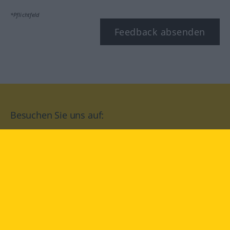
*Pflichtfeld
Feedback absenden
Besuchen Sie uns auf:
facebook
YouTube
Instagram
Langenscheidt