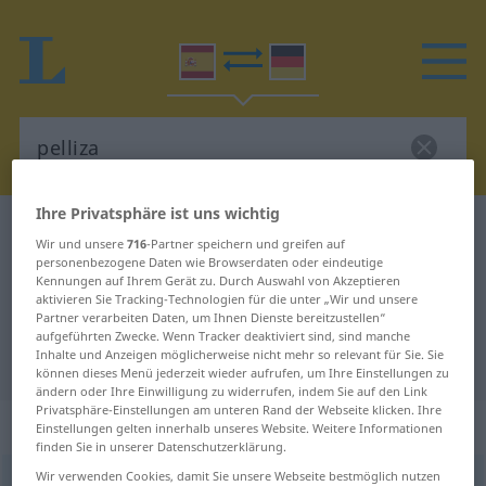
Ihre Privatsphäre ist uns wichtig
Spanisch-Deutsch Wörterbuch
pelliza
Wir und unsere
716
-Partner speichern und greifen auf
Spanisch-Deutsch Übersetzung für
personenbezogene Daten wie Browserdaten oder eindeutige
Kennungen auf Ihrem Gerät zu. Durch Auswahl von Akzeptieren
"pelliza"
aktivieren Sie Tracking-Technologien für die unter „Wir und unsere
Partner verarbeiten Daten, um Ihnen Dienste bereitzustellen“
aufgeführten Zwecke. Wenn Tracker deaktiviert sind, sind manche
Inhalte und Anzeigen möglicherweise nicht mehr so relevant für Sie. Sie
"pelliza" Deutsch Übersetzung
können dieses Menü jederzeit wieder aufrufen, um Ihre Einstellungen zu
ändern oder Ihre Einwilligung zu widerrufen, indem Sie auf den Link
Privatsphäre-Einstellungen am unteren Rand der Webseite klicken. Ihre
„pelliza“
: femenino
Einstellungen gelten innerhalb unseres Website. Weitere Informationen
finden Sie in unserer Datenschutzerklärung.
Wir verwenden Cookies, damit Sie unsere Webseite bestmöglich nutzen
pelliza
f